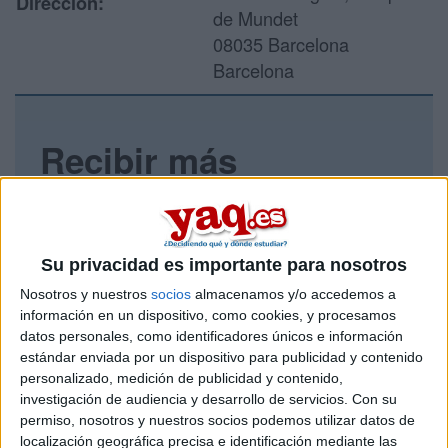
Dirección:
de Mundet
08035 Barcelona
Barcelona
Recibir más
información
Rellena este formulario con tus datos y un texto con las
preguntas que quieres hacer. Al pulsar el botón de enviar,
Su privacidad es importante para nosotros
los datos y la pregunta que has introducido se enviarán
Nosotros y nuestros
socios
almacenamos y/o accedemos a
por correo electrónico al centro educativo para que te
respondan ellos directamente.
información en un dispositivo, como cookies, y procesamos
datos personales, como identificadores únicos e información
Tu nombre:
*
estándar enviada por un dispositivo para publicidad y contenido
personalizado, medición de publicidad y contenido,
Tus apellidos:
*
investigación de audiencia y desarrollo de servicios.
Con su
permiso, nosotros y nuestros socios podemos utilizar datos de
localización geográfica precisa e identificación mediante las