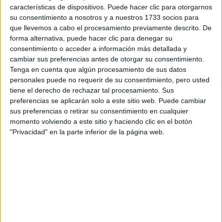
Tu email:
*
características de dispositivos. Puede hacer clic para otorgarnos
su consentimiento a nosotros y a nuestros 1733 socios para
que llevemos a cabo el procesamiento previamente descrito. De
¿Qué quieres preguntar?
*
forma alternativa, puede hacer clic para denegar su
consentimiento o acceder a información más detallada y
cambiar sus preferencias antes de otorgar su consentimiento.
Tenga en cuenta que algún procesamiento de sus datos
personales puede no requerir de su consentimiento, pero usted
tiene el derecho de rechazar tal procesamiento. Sus
Escribe aquí las dudas o preguntas que te gustaría que te
preferencias se aplicarán solo a este sitio web. Puede cambiar
respondieran: plazos de preinscripción, precios, plazas
sus preferencias o retirar su consentimiento en cualquier
disponibles…:
momento volviendo a este sitio y haciendo clic en el botón
"Privacidad" en la parte inferior de la página web.
Acepto los
términos y condiciones
y la
política de
privacidad
:
*
Información básica sobre protección de datos