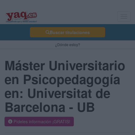
Toggl
navig
Buscar titulaciones
¿Dónde estoy?
Máster Universitario
en Psicopedagogía
en: Universitat de
Barcelona - UB
Pídeles información ¡GRATIS!