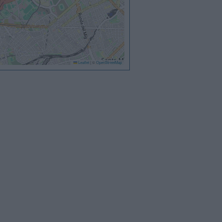
Leaflet
|
©
OpenStreetMap