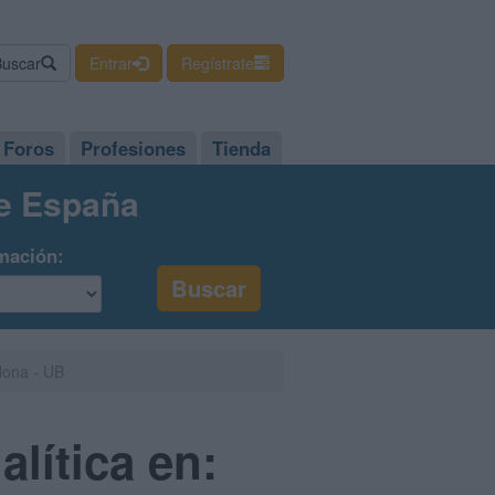
Buscar
Entrar
Regístrate
Foros
Profesiones
Tienda
de España
mación:
elona - UB
lítica en: