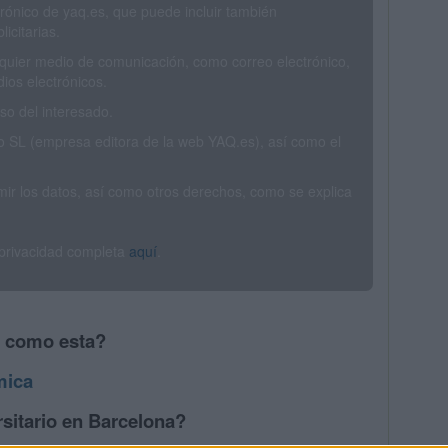
trónico de yaq.es, que puede incluir también
icitarias.
ualquier medio de comunicación, como correo electrónico,
ios electrónicos.
o del interesado.
SL (empresa editora de la web YAQ.es), así como el
rimir los datos, así como otros derechos, como se explica
 privacidad completa
aquí
.
s como esta?
mica
sitario en Barcelona?