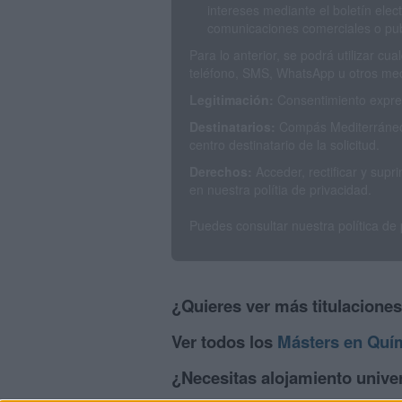
intereses mediante el boletín elec
comunicaciones comerciales o publ
Para lo anterior, se podrá utilizar c
teléfono, SMS, WhatsApp u otros med
Legitimación:
Consentimiento expres
Destinatarios:
Compás Mediterráneo 
centro destinatario de la solicitud.
Derechos:
Acceder, rectificar y sup
en nuestra polítia de privacidad.
Puedes consultar nuestra política de
¿Quieres ver más titulacione
Ver todos los
Másters en Quí
¿Necesitas alojamiento univer