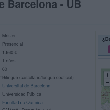
de Barcelona - UB
Máster
¿De
Presencial
1.660 €
1 años
60
+
:
Bilingüe (castellano/lengua cooficial)
−
Universitat de Barcelona
Universidad Pública
Facultad de Química
C/ Martí i Franquès, 1-11