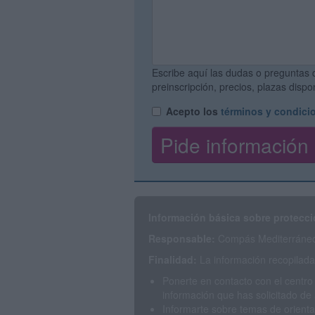
Escribe aquí las dudas o preguntas 
preinscripción, precios, plazas disp
Acepto los
términos y condici
Información básica sobre protecci
Responsable:
Compás Mediterráneo 
Finalidad:
La información recopilada 
Ponerte en contacto con el centro
información que has solicitado de 
Informarte sobre temas de orienta