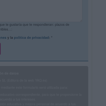
que te gustaría que te respondieran: plazos de
onibles…:
ones
y la
política de privacidad
:
*
ón de datos
SL (Editora de la web YAQ.es)
mediante este formulario será utilizada para:
 educativo correspondiente, para que te proporcione la
acuerdo a tus intereses.
ción educativa y mejora personal de acuerdo a tus