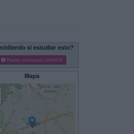
cidiendo si estudiar esto?
Pídeles información ¡GRATIS!
Mapa