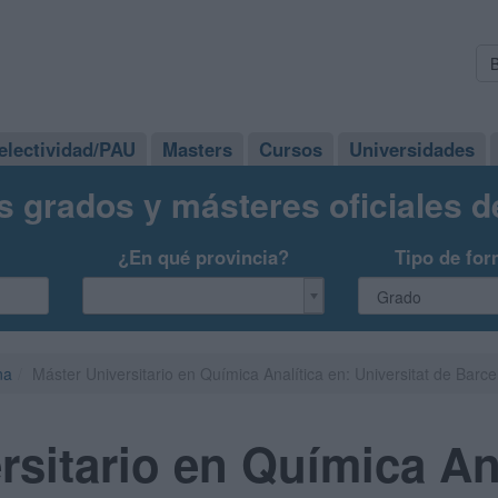
electividad/PAU
Masters
Cursos
Universidades
s grados y másteres oficiales 
¿En qué provincia?
Tipo de for
na
Máster Universitario en Química Analítica en: Universitat de Barc
rsitario en Química Ana