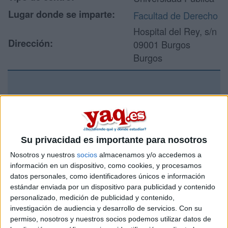
Lugar donde se imparte:
Facultad de Derecho
Hospital del Rey, s/n
Dirección:
09001 Burgos
Burgos
Recibir más
información
Su privacidad es importante para nosotros
Rellena este formulario con tus datos y un texto con las
preguntas que quieres hacer. Al pulsar el botón de enviar,
Nosotros y nuestros
socios
almacenamos y/o accedemos a
los datos y la pregunta que has introducido se enviarán
información en un dispositivo, como cookies, y procesamos
por correo electrónico al centro educativo para que te
datos personales, como identificadores únicos e información
respondan ellos directamente.
estándar enviada por un dispositivo para publicidad y contenido
Tu nombre:
*
personalizado, medición de publicidad y contenido,
investigación de audiencia y desarrollo de servicios.
Con su
permiso, nosotros y nuestros socios podemos utilizar datos de
Tus apellidos:
*