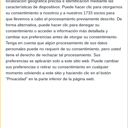
localización geográfica precisa e identificación mediante las
características de dispositivos. Puede hacer clic para otorgarnos
su consentimiento a nosotros y a nuestros 1733 socios para
Tu email:
*
que llevemos a cabo el procesamiento previamente descrito. De
forma alternativa, puede hacer clic para denegar su
¿Qué quieres preguntar?
*
consentimiento o acceder a información más detallada y
cambiar sus preferencias antes de otorgar su consentimiento.
Tenga en cuenta que algún procesamiento de sus datos
personales puede no requerir de su consentimiento, pero usted
tiene el derecho de rechazar tal procesamiento. Sus
preferencias se aplicarán solo a este sitio web. Puede cambiar
sus preferencias o retirar su consentimiento en cualquier
Escribe aquí las dudas o preguntas que te gustaría que te
momento volviendo a este sitio y haciendo clic en el botón
respondieran: plazos de preinscripción, precios, plazas
"Privacidad" en la parte inferior de la página web.
disponibles…:
Acepto los
términos y condiciones
y la
política de
privacidad
:
*