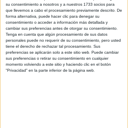
su consentimiento a nosotros y a nuestros 1733 socios para
¿Qué quieres preguntar?
*
que llevemos a cabo el procesamiento previamente descrito. De
forma alternativa, puede hacer clic para denegar su
consentimiento o acceder a información más detallada y
cambiar sus preferencias antes de otorgar su consentimiento.
Tenga en cuenta que algún procesamiento de sus datos
personales puede no requerir de su consentimiento, pero usted
Escribe aquí las dudas o preguntas que te gustaría que te
tiene el derecho de rechazar tal procesamiento. Sus
respondieran: plazos de preinscripción, precios, plazas
preferencias se aplicarán solo a este sitio web. Puede cambiar
disponibles…:
sus preferencias o retirar su consentimiento en cualquier
momento volviendo a este sitio y haciendo clic en el botón
Acepto los
términos y condiciones
y la
política de
"Privacidad" en la parte inferior de la página web.
privacidad
:
*
Información básica sobre protección de datos
Responsable:
Compás Mediterráneo SL (Editora de la