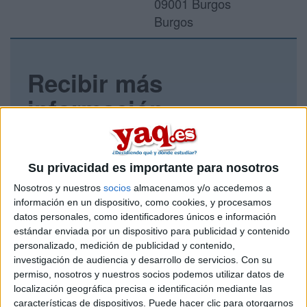
09001 Burgos
Burgos
Recibir más
información
Rellena este formulario con tus datos y un texto con las
preguntas que quieres hacer. Al pulsar el botón de enviar,
los datos y la pregunta que has introducido se enviarán
Su privacidad es importante para nosotros
por correo electrónico al centro educativo para que te
Nosotros y nuestros
socios
almacenamos y/o accedemos a
respondan ellos directamente.
información en un dispositivo, como cookies, y procesamos
Tu nombre:
*
datos personales, como identificadores únicos e información
estándar enviada por un dispositivo para publicidad y contenido
personalizado, medición de publicidad y contenido,
Tus apellidos:
*
investigación de audiencia y desarrollo de servicios.
Con su
permiso, nosotros y nuestros socios podemos utilizar datos de
Tu email:
*
localización geográfica precisa e identificación mediante las
características de dispositivos. Puede hacer clic para otorgarnos