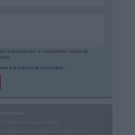
que te gustaría que te respondieran: plazos de
onibles…:
ones
y la
política de privacidad
:
*
ón de datos
SL (Editora de la web YAQ.es)
mediante este formulario será utilizada para: