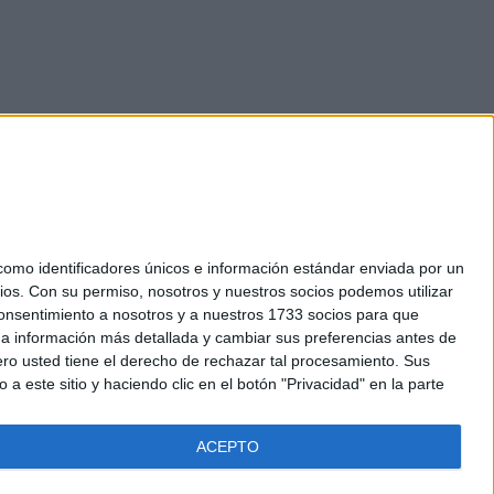
mo identificadores únicos e información estándar enviada por un
ios.
Con su permiso, nosotros y nuestros socios podemos utilizar
okies
 consentimiento a nosotros y a nuestros 1733 socios para que
el. +34 91 593 2767
 a información más detallada y cambiar sus preferencias antes de
o usted tiene el derecho de rechazar tal procesamiento. Sus
a este sitio y haciendo clic en el botón "Privacidad" en la parte
ACEPTO