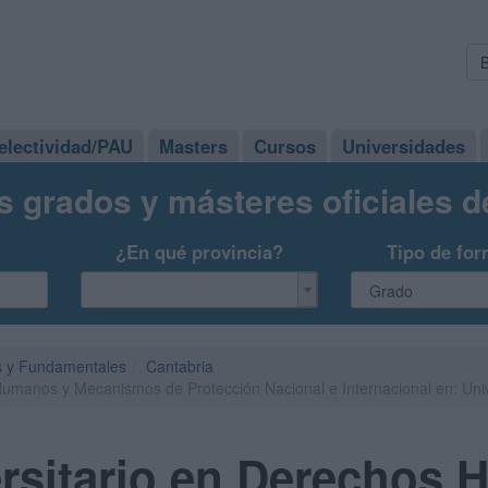
electividad/PAU
Masters
Cursos
Universidades
s grados y másteres oficiales 
¿En qué provincia?
Tipo de for
 y Fundamentales
Cantabria
Humanos y Mecanismos de Protección Nacional e Internacional en: Uni
ersitario en Derechos