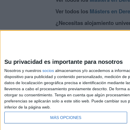
Ver todos los
Másters en Der
¿Necesitas alojamiento univer
>> Residencias de estudiantes y colegi
Su privacidad es importante para nosotros
Nosotros y nuestros
socios
almacenamos y/o accedemos a información
dispositivo para publicidad y contenido personalizado, medición de pu
Avis
datos de localización geográfica precisa e identificación mediante l
© 2003-2026
Compá
llevemos a cabo el procesamiento previamente descrito. De forma al
otorgar su consentimiento.
Tenga en cuenta que algún procesamiento
preferencias se aplicarán solo a este sitio web. Puede cambiar sus p
inferior de la página web.
MÁS OPCIONES