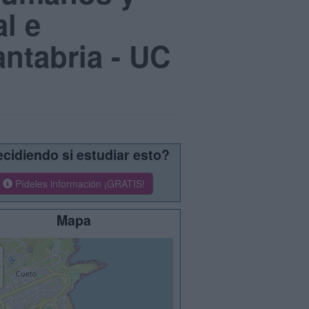
l e
antabria - UC
cidiendo si estudiar esto?
Pídeles información ¡GRATIS!
Mapa