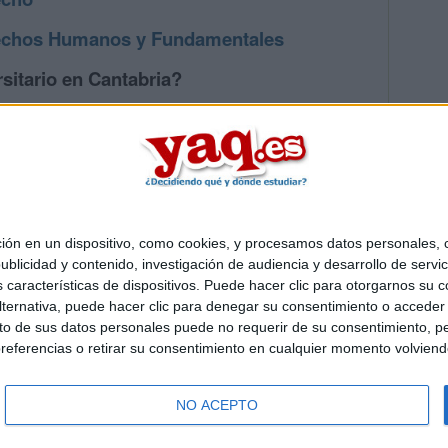
echos Humanos y Fundamentales
sitario en Cantabria?
os mayores en Cantabria
 en un dispositivo, como cookies, y procesamos datos personales, co
Quiénes somos
|
Contactar
|
Anúnciate
blicidad y contenido, investigación de audiencia y desarrollo de servic
o legal
|
Politica de privacidad
|
Condiciones generales
|
Política de co
as características de dispositivos. Puede hacer clic para otorgarnos su
s Mediterráneo S.L.
- Diego de León 47 - 28006 Madrid [ESPAÑA] - T
ternativa, puede hacer clic para denegar su consentimiento o acceder
 de sus datos personales puede no requerir de su consentimiento, per
referencias o retirar su consentimiento en cualquier momento volviendo 
NO ACEPTO