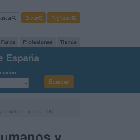
Buscar
Entrar
Regístrate
Foros
Profesiones
Tienda
de España
mación:
versidad de Cantabria - UC
 Humanos y