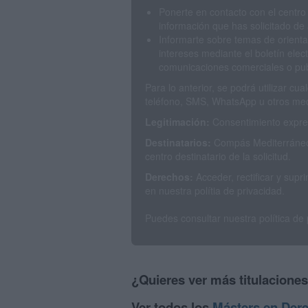
Ponerte en contacto con el centro
información que has solicitado de 
Informarte sobre temas de orienta
intereses mediante el boletín elec
comunicaciones comerciales o publ
Para lo anterior, se podrá utilizar c
teléfono, SMS, WhatsApp u otros med
Legitimación:
Consentimiento expres
Destinatarios:
Compás Mediterráneo 
centro destinatario de la solicitud.
Derechos:
Acceder, rectificar y sup
en nuestra polítia de privacidad.
Puedes consultar nuestra política de
¿Quieres ver más titulacione
Ver todos los
Másters en Der