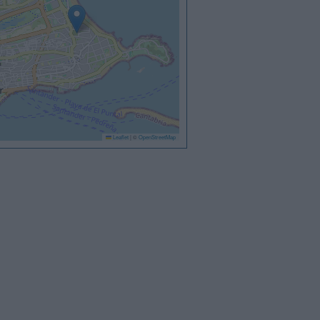
Leaflet
|
©
OpenStreetMap