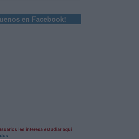
guenos en Facebook!
usuarios les interesa estudiar aquí
odos