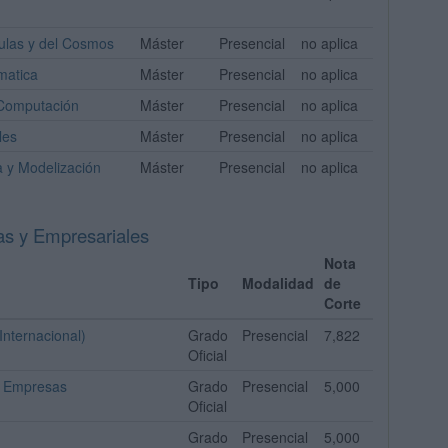
culas y del Cosmos
Máster
Presencial
no aplica
rmatica
Máster
Presencial
no aplica
 Computación
Máster
Presencial
no aplica
les
Máster
Presencial
no aplica
a y Modelización
Máster
Presencial
no aplica
as y Empresariales
Nota
Tipo
Modalidad
de
Corte
Internacional)
Grado
Presencial
7,822
Oficial
e Empresas
Grado
Presencial
5,000
Oficial
Grado
Presencial
5,000