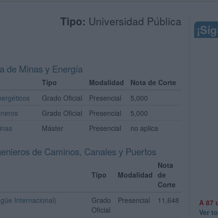
Tipo:
Universidad Pública
¡Sí
ía de Minas y Energía
Tipo
Modalidad
Nota de Corte
nergéticos
Grado Oficial
Presencial
5,000
ineros
Grado Oficial
Presencial
5,000
inas
Máster
Presencial
no aplica
genieros de Caminos, Canales y Puertos
Nota
Tipo
Modalidad
de
Corte
ingüe Internacional)
Grado
Presencial
11,648
A 87 
Oficial
Ver t