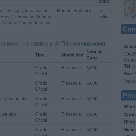
aplica
os - Riesgos, lmpactos del
Máster
Presencial
no
THazar) / Erasmus Mundus
aplica
s, Climate Change Impacts
Con
enieros Industriales y de Telecomunicación
Direc
Nota de
3900
Tipo
Modalidad
Corte
Canta
Tel:
9
Grado
Presencial
6,830
Oficial
Fax:
Ver to
Grado
Presencial
5,000
Oficial
Prin
ial y Automática
Grado
Presencial
5,000
Oficial
Nº de
ustriales
Grado
Presencial
7,856
% de 
Oficial
Nº de
Grado
Presencial
5,000
Servi
Oficial