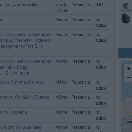
onstrucciones civiles)
Grado
Presencial
6,611
Oficial
os
Máster
Presencial
no
aplica
ucción y Gestión Sostenibles
Máster
Presencial
no
dus Joint Master Degree in
aplica
anagement of the Built
ucción y Gestión Sostenibles
Máster
Presencial
no
stainable Design,
aplica
+
ilt Environment
−
ada de Sistemas Hídricos
Máster
Presencial
no
aplica
Caminos, Canales y Puertos
Máster
Presencial
no
aplica
stión Ambiental
Máster
Presencial
no
aplica
abilidad de Materiales,
Máster
Presencial
no