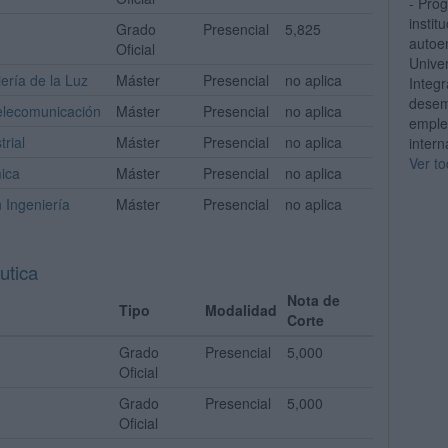
- Pro
instit
Grado
Presencial
5,825
autoe
Oficial
Univer
ería de la Luz
Máster
Presencial
no aplica
Integ
desem
Telecomunicación
Máster
Presencial
no aplica
emple
trial
Máster
Presencial
no aplica
intern
Ver to
mica
Máster
Presencial
no aplica
n Ingeniería
Máster
Presencial
no aplica
utica
Nota de
Tipo
Modalidad
Corte
Grado
Presencial
5,000
Oficial
Grado
Presencial
5,000
Oficial