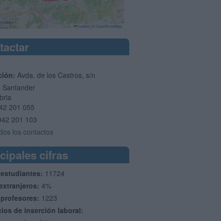
Leaflet
|
©
OpenStreetMap
tactar
ción:
Avda. de los Castros, s/n
5
Santander
bria
42 201 055
942 201 103
dos los contactos
cipales cifras
 estudiantes:
11724
extranjeros:
4%
 profesores:
1223
cios de inserción laboral: