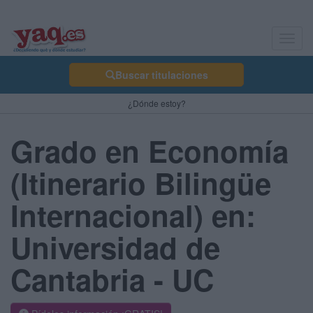
Toggl
navig
Buscar titulaciones
¿Dónde estoy?
Grado en Economía
(Itinerario Bilingüe
Internacional) en:
Universidad de
Cantabria - UC