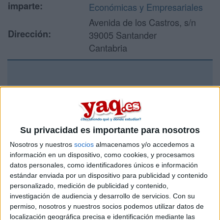
imparte:
Económicas y Empresariales
Avenida de los Castros, s/n
Dirección:
39005 Santander
Cantabria
Recibir más
información
Rellena este formulario con tus datos y un texto con las
Su privacidad es importante para nosotros
preguntas que quieres hacer. Al pulsar el botón de enviar,
Nosotros y nuestros
socios
almacenamos y/o accedemos a
los datos y la pregunta que has introducido se enviarán
información en un dispositivo, como cookies, y procesamos
por correo electrónico al centro educativo para que te
datos personales, como identificadores únicos e información
respondan ellos directamente.
estándar enviada por un dispositivo para publicidad y contenido
Tu nombre:
*
personalizado, medición de publicidad y contenido,
investigación de audiencia y desarrollo de servicios.
Con su
permiso, nosotros y nuestros socios podemos utilizar datos de
Tus apellidos:
*
localización geográfica precisa e identificación mediante las