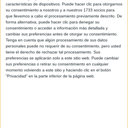
características de dispositivos. Puede hacer clic para otorgarnos
Tu email:
*
su consentimiento a nosotros y a nuestros 1733 socios para
que llevemos a cabo el procesamiento previamente descrito. De
forma alternativa, puede hacer clic para denegar su
¿Qué quieres preguntar?
*
consentimiento o acceder a información más detallada y
cambiar sus preferencias antes de otorgar su consentimiento.
Tenga en cuenta que algún procesamiento de sus datos
personales puede no requerir de su consentimiento, pero usted
tiene el derecho de rechazar tal procesamiento. Sus
preferencias se aplicarán solo a este sitio web. Puede cambiar
sus preferencias o retirar su consentimiento en cualquier
Escribe aquí las dudas o preguntas que te gustaría que te
momento volviendo a este sitio y haciendo clic en el botón
respondieran: plazos de preinscripción, precios, plazas
disponibles…:
"Privacidad" en la parte inferior de la página web.
Acepto los
términos y condiciones
y la
política de
privacidad
:
*