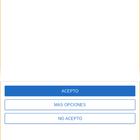
Derechos:
Acceder, rectificar y suprimir los datos, así
como otros derechos, como se explica en nuestra polítia de
privacidad.
Puedes consultar nuestra política de privacidad completa
aquí
.
¿Quieres ver más titulaciones como ésta?
Dónde estudiar Historia: Pincha aquí para ver todas las opciones
¿Necesitas alojamiento universitario en
Cantabria?
ACEPTO
>> Residencias de estudiantes y colegios mayores en Cantabria
MÁS OPCIONES
¿Decidiendo si estudiar esto?
NO ACEPTO
Pídeles información ¡GRATIS!