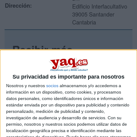
Dirección:
Edificio Interfacultativo
39005 Santander
Cantabria
Recibir más
información
Rellena este formulario con tus datos y un texto con las
Su privacidad es importante para nosotros
preguntas que quieres hacer. Al pulsar el botón de enviar,
los datos y la pregunta que has introducido se enviarán
Nosotros y nuestros
socios
almacenamos y/o accedemos a
por correo electrónico al centro educativo para que te
información en un dispositivo, como cookies, y procesamos
respondan ellos directamente.
datos personales, como identificadores únicos e información
estándar enviada por un dispositivo para publicidad y contenido
Tu nombre:
*
personalizado, medición de publicidad y contenido,
investigación de audiencia y desarrollo de servicios.
Con su
Tus apellidos:
*
permiso, nosotros y nuestros socios podemos utilizar datos de
localización geográfica precisa e identificación mediante las