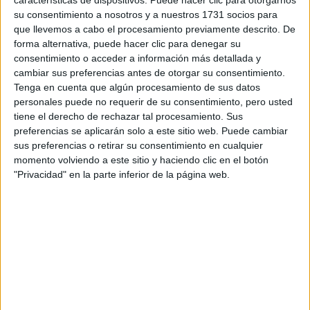
características de dispositivos. Puede hacer clic para otorgarnos
Tu email:
*
su consentimiento a nosotros y a nuestros 1731 socios para
que llevemos a cabo el procesamiento previamente descrito. De
¿Qué quieres preguntar?
*
forma alternativa, puede hacer clic para denegar su
consentimiento o acceder a información más detallada y
cambiar sus preferencias antes de otorgar su consentimiento.
Tenga en cuenta que algún procesamiento de sus datos
personales puede no requerir de su consentimiento, pero usted
tiene el derecho de rechazar tal procesamiento. Sus
preferencias se aplicarán solo a este sitio web. Puede cambiar
Escribe aquí las dudas o preguntas que te gustaría que te
sus preferencias o retirar su consentimiento en cualquier
respondieran: plazos de preinscripción, precios, plazas
momento volviendo a este sitio y haciendo clic en el botón
disponibles…:
"Privacidad" en la parte inferior de la página web.
Acepto los
términos y condiciones
y la
política de
privacidad
:
*