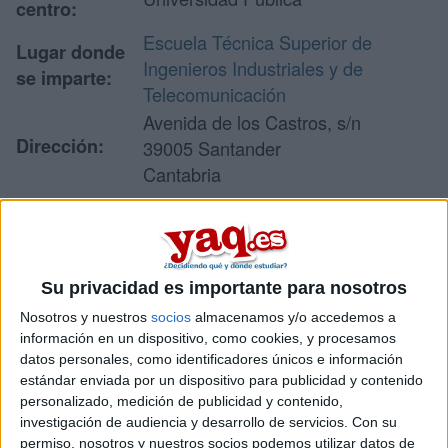
centro:
Escuela Técnica Superior de
Lugar donde
Ingenieros Industriales y de
se imparte:
Telecomunicación
Avenida de los Castros, s/n
Dirección:
39005 Santander
Cantabria
Recibir más
información
Su privacidad es importante para nosotros
Nosotros y nuestros
socios
almacenamos y/o accedemos a
información en un dispositivo, como cookies, y procesamos
Rellena este formulario con tus datos y un texto con las
datos personales, como identificadores únicos e información
preguntas que quieres hacer. Al pulsar el botón de enviar,
los datos y la pregunta que has introducido se enviarán
estándar enviada por un dispositivo para publicidad y contenido
por correo electrónico al centro educativo para que te
personalizado, medición de publicidad y contenido,
respondan ellos directamente.
investigación de audiencia y desarrollo de servicios.
Con su
permiso, nosotros y nuestros socios podemos utilizar datos de