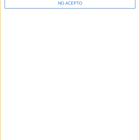
NO ACEPTO
¿Decidiendo si estudiar esto?
Pídeles información ¡GRATIS!
Mapa
+
−
Leaflet
|
©
OpenStreetMap