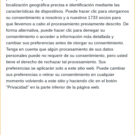
Tu nombre:
*
localización geográfica precisa e identificación mediante las
características de dispositivos. Puede hacer clic para otorgarnos
Tus apellidos:
*
su consentimiento a nosotros y a nuestros 1733 socios para
que llevemos a cabo el procesamiento previamente descrito. De
forma alternativa, puede hacer clic para denegar su
Tu email:
*
consentimiento o acceder a información más detallada y
cambiar sus preferencias antes de otorgar su consentimiento.
Tenga en cuenta que algún procesamiento de sus datos
¿Qué quieres preguntar?
*
personales puede no requerir de su consentimiento, pero usted
tiene el derecho de rechazar tal procesamiento. Sus
preferencias se aplicarán solo a este sitio web. Puede cambiar
sus preferencias o retirar su consentimiento en cualquier
momento volviendo a este sitio y haciendo clic en el botón
"Privacidad" en la parte inferior de la página web.
Escribe aquí las dudas o preguntas que te gustaría que te
respondieran: plazos de preinscripción, precios, plazas
disponibles…:
Acepto los
términos y condiciones
y la
política de
privacidad
:
*