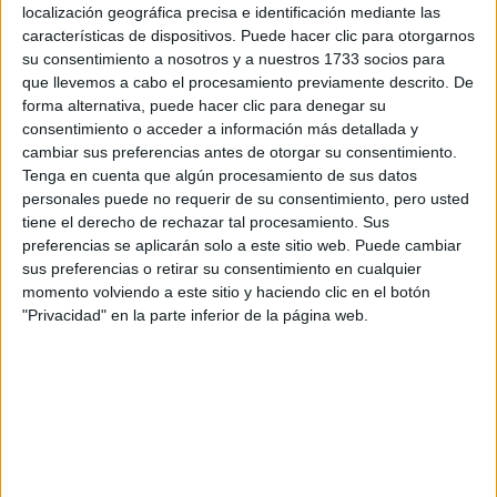
localización geográfica precisa e identificación mediante las
Tu nombre:
*
características de dispositivos. Puede hacer clic para otorgarnos
su consentimiento a nosotros y a nuestros 1733 socios para
que llevemos a cabo el procesamiento previamente descrito. De
Tus apellidos:
*
forma alternativa, puede hacer clic para denegar su
consentimiento o acceder a información más detallada y
Tu email:
*
cambiar sus preferencias antes de otorgar su consentimiento.
Tenga en cuenta que algún procesamiento de sus datos
personales puede no requerir de su consentimiento, pero usted
¿Qué quieres preguntar?
*
tiene el derecho de rechazar tal procesamiento. Sus
preferencias se aplicarán solo a este sitio web. Puede cambiar
sus preferencias o retirar su consentimiento en cualquier
momento volviendo a este sitio y haciendo clic en el botón
"Privacidad" en la parte inferior de la página web.
Escribe aquí las dudas o preguntas que te gustaría que te
respondieran: plazos de preinscripción, precios, plazas
disponibles…:
Acepto los
términos y condiciones
y la
política de
privacidad
:
*