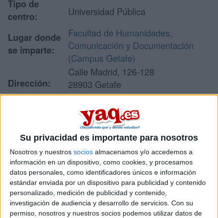
Tipo de
Universidad Pública
centro:
Facultad de Humanidades,
Lugar donde
Comunicación y Documentación
se imparte:
(Campus Getafe)
Calle Madrid, 126-128
Dirección:
28903 Getafe
Madrid
Recibir más
Su privacidad es importante para nosotros
información
Nosotros y nuestros
socios
almacenamos y/o accedemos a
información en un dispositivo, como cookies, y procesamos
datos personales, como identificadores únicos e información
Rellena este formulario con tus datos y un texto con las
estándar enviada por un dispositivo para publicidad y contenido
preguntas que quieres hacer. Al pulsar el botón de enviar,
personalizado, medición de publicidad y contenido,
los datos y la pregunta que has introducido se enviarán
investigación de audiencia y desarrollo de servicios.
Con su
por correo electrónico al centro educativo para que te
permiso, nosotros y nuestros socios podemos utilizar datos de
respondan ellos directamente.