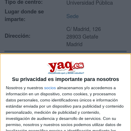
Tipo de centro:
Universidad Pública
Lugar donde se
Sede
imparte:
C/ Madrid, 126
Dirección:
28903 Getafe
Madrid
Recibir más
información
Su privacidad es importante para nosotros
Nosotros y nuestros
socios
almacenamos y/o accedemos a
Rellena este formulario con tus datos y un texto con las
información en un dispositivo, como cookies, y procesamos
preguntas que quieres hacer. Al pulsar el botón de enviar,
datos personales, como identificadores únicos e información
los datos y la pregunta que has introducido se enviarán
estándar enviada por un dispositivo para publicidad y contenido
por correo electrónico al centro educativo para que te
personalizado, medición de publicidad y contenido,
respondan ellos directamente.
investigación de audiencia y desarrollo de servicios.
Con su
Tu nombre:
*
permiso, nosotros y nuestros socios podemos utilizar datos de
localización geográfica precisa e identificación mediante las