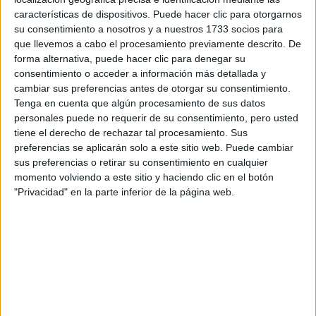
características de dispositivos. Puede hacer clic para otorgarnos
Tus apellidos:
*
su consentimiento a nosotros y a nuestros 1733 socios para
que llevemos a cabo el procesamiento previamente descrito. De
forma alternativa, puede hacer clic para denegar su
Tu email:
*
consentimiento o acceder a información más detallada y
cambiar sus preferencias antes de otorgar su consentimiento.
¿Qué quieres preguntar?
*
Tenga en cuenta que algún procesamiento de sus datos
personales puede no requerir de su consentimiento, pero usted
tiene el derecho de rechazar tal procesamiento. Sus
preferencias se aplicarán solo a este sitio web. Puede cambiar
sus preferencias o retirar su consentimiento en cualquier
momento volviendo a este sitio y haciendo clic en el botón
"Privacidad" en la parte inferior de la página web.
Escribe aquí las dudas o preguntas que te gustaría que te
respondieran: plazos de preinscripción, precios, plazas
disponibles…:
Acepto los
términos y condiciones
y la
política de
privacidad
:
*