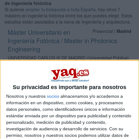
de ingeniería fotónica
.
Si quieres
ampliar tu búsqueda a toda España
, hay otros 7
másters en ingeniería fotónica entre los que puedes elegir. Estos
estudios están asociados a la rama de Ingeniería y arquitectura.
Máster Universitario en
Presencial |
Madrid
Ingeniería Fotónica / Master in Photonics
Engineering
UNIVERSIDAD CARLOS III DE MADRID
(Universidad Pública)
Tipo:
Máster
Pídeles información ¡GRATIS!
Su privacidad es importante para nosotros
Máster Universitario en
Presencial |
Madrid
Nosotros y nuestros
socios
almacenamos y/o accedemos a
Ingeniería Fotónica / Master in Photonics
información en un dispositivo, como cookies, y procesamos
Engineering
datos personales, como identificadores únicos e información
estándar enviada por un dispositivo para publicidad y contenido
UNIVERSIDAD DE ALCALá
(Universidad Pública)
personalizado, medición de publicidad y contenido,
Tipo:
Máster
investigación de audiencia y desarrollo de servicios.
Con su
Pídeles información ¡GRATIS!
permiso, nosotros y nuestros socios podemos utilizar datos de