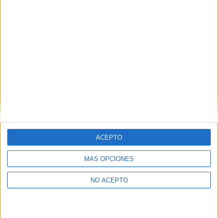
Tecnologías Ópticas y de la Imagen
UNIVERSIDAD COMPLUTENSE DE MADRID
(Universidad
Pública)
Tipo:
Máster
Pídeles información ¡GRATIS!
Seleccionar por provincia
Barcelona
(6)
Madrid
(5)
Vizcaya
(1)
ACEPTO
MÁS OPCIONES
NO ACEPTO