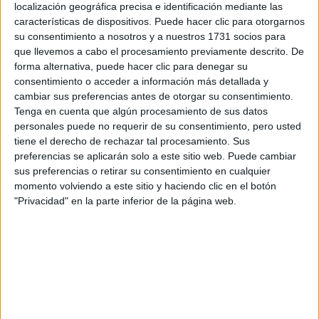
localización geográfica precisa e identificación mediante las
características de dispositivos. Puede hacer clic para otorgarnos
Máster Universitario en
Presencial |
Madrid
su consentimiento a nosotros y a nuestros 1731 socios para
Ingeniería Fotónica / Master in Photonics
que llevemos a cabo el procesamiento previamente descrito. De
Engineering
forma alternativa, puede hacer clic para denegar su
consentimiento o acceder a información más detallada y
UNIVERSIDAD POLITéCNICA DE MADRID
(Universidad
cambiar sus preferencias antes de otorgar su consentimiento.
Pública)
Tenga en cuenta que algún procesamiento de sus datos
Tipo:
Máster
personales puede no requerir de su consentimiento, pero usted
Pídeles información ¡GRATIS!
tiene el derecho de rechazar tal procesamiento. Sus
preferencias se aplicarán solo a este sitio web. Puede cambiar
sus preferencias o retirar su consentimiento en cualquier
Máster Universitario en Nuevas
Presencial |
Madrid
momento volviendo a este sitio y haciendo clic en el botón
Tecnologías Electrónicas y Fotónicas
"Privacidad" en la parte inferior de la página web.
UNIVERSIDAD COMPLUTENSE DE MADRID
(Universidad
Pública)
Tipo:
Máster
Pídeles información ¡GRATIS!
Máster Universitario en
Presencial |
Madrid