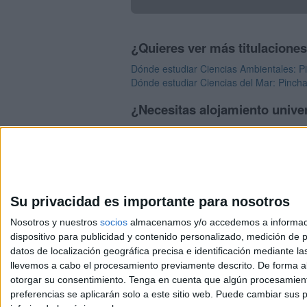
¿Quieres ver más titulacione
Dónde estudiar Ciencias Ambientales: Pi
Dónde estudiar Ciencias del Mar: Pincha
¿Necesitas alojamiento univer
>> Residencias de estudiantes y colegi
Su privacidad es importante para nosotros
Nosotros y nuestros
socios
almacenamos y/o accedemos a información
dispositivo para publicidad y contenido personalizado, medición de pu
Avis
datos de localización geográfica precisa e identificación mediante l
© 2003-2026
Compá
llevemos a cabo el procesamiento previamente descrito. De forma al
otorgar su consentimiento.
Tenga en cuenta que algún procesamiento
preferencias se aplicarán solo a este sitio web. Puede cambiar sus p