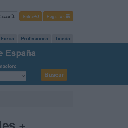
Buscar
Entrar
Regístrate
Foros
Profesiones
Tienda
de España
mación:
les +