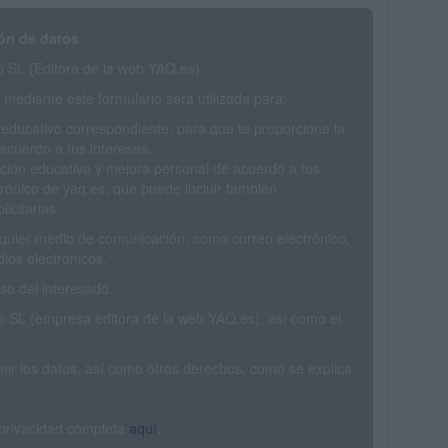
ón de datos
SL (Editora de la web YAQ.es)
mediante este formulario será utilizada para:
 educativo correspondiente, para que te proporcione la
acuerdo a tus intereses.
ción educativa y mejora personal de acuerdo a tus
trónico de yaq.es, que puede incluir también
icitarias.
ualquier medio de comunicación, como correo electrónico,
ios electrónicos.
o del interesado.
SL (empresa editora de la web YAQ.es), así como el
rimir los datos, así como otros derechos, como se explica
 privacidad completa
aquí
.