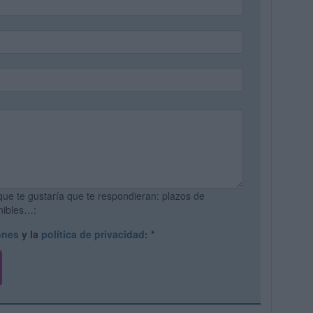
que te gustaría que te respondieran: plazos de
onibles…:
ones
y la
política de privacidad
:
*