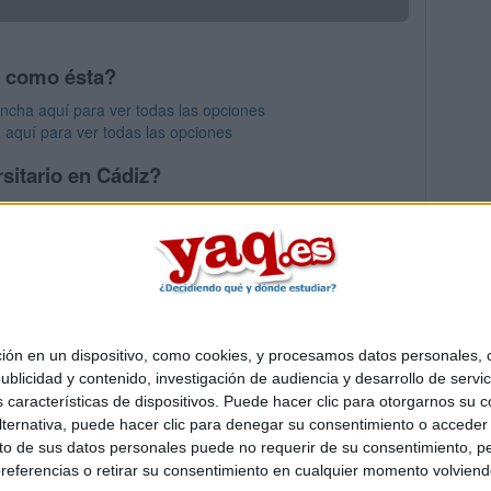
s como ésta?
ncha aquí para ver todas las opciones
 aquí para ver todas las opciones
sitario en Cádiz?
os mayores en Cádiz
 en un dispositivo, como cookies, y procesamos datos personales, co
Quiénes somos
|
Contactar
|
Anúnciate
blicidad y contenido, investigación de audiencia y desarrollo de servic
o legal
|
Politica de privacidad
|
Condiciones generales
|
Política de co
as características de dispositivos. Puede hacer clic para otorgarnos su
s Mediterráneo S.L.
- Diego de León 47 - 28006 Madrid [ESPAÑA] - T
ternativa, puede hacer clic para denegar su consentimiento o acceder
 de sus datos personales puede no requerir de su consentimiento, per
referencias o retirar su consentimiento en cualquier momento volviendo 