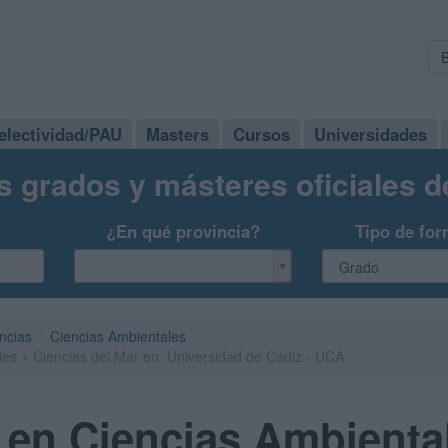
electividad/PAU
Masters
Cursos
Universidades
s grados y másteres oficiales 
¿En qué provincia?
Tipo de for
ncias
Ciencias Ambientales
es + Ciencias del Mar en: Universidad de Cádiz - UCA
 en Ciencias Ambienta