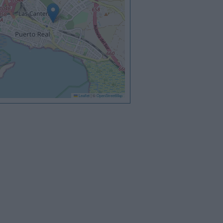
Leaflet
|
©
OpenStreetMap