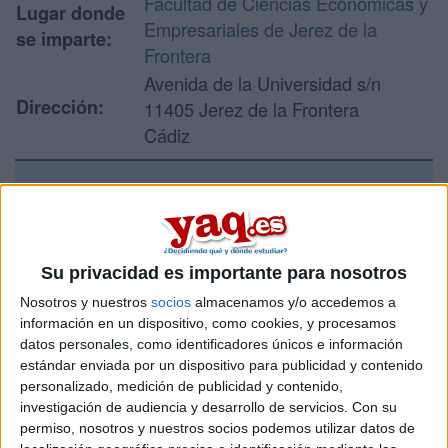
Facultad de Ciencias Económicas y
Lugar donde
Empresariales de Jerez de la
se imparte:
Frontera
Avenida de la Universidad s/n
Dirección:
11405 Jerez de la Frontera
Cádiz
Recibir más
información
Su privacidad es importante para nosotros
Rellena este formulario con tus datos y un texto con las
Nosotros y nuestros
socios
almacenamos y/o accedemos a
preguntas que quieres hacer. Al pulsar el botón de enviar,
información en un dispositivo, como cookies, y procesamos
los datos y la pregunta que has introducido se enviarán
datos personales, como identificadores únicos e información
por correo electrónico al centro educativo para que te
estándar enviada por un dispositivo para publicidad y contenido
respondan ellos directamente.
personalizado, medición de publicidad y contenido,
investigación de audiencia y desarrollo de servicios.
Con su
Tu nombre:
*
permiso, nosotros y nuestros socios podemos utilizar datos de