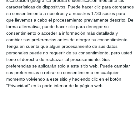
localización geográfica precisa e identificación mediante las
Tus apellidos:
*
características de dispositivos. Puede hacer clic para otorgarnos
su consentimiento a nosotros y a nuestros 1733 socios para
que llevemos a cabo el procesamiento previamente descrito. De
Tu email:
*
forma alternativa, puede hacer clic para denegar su
consentimiento o acceder a información más detallada y
¿Qué quieres preguntar?
*
cambiar sus preferencias antes de otorgar su consentimiento.
Tenga en cuenta que algún procesamiento de sus datos
personales puede no requerir de su consentimiento, pero usted
tiene el derecho de rechazar tal procesamiento. Sus
preferencias se aplicarán solo a este sitio web. Puede cambiar
sus preferencias o retirar su consentimiento en cualquier
momento volviendo a este sitio y haciendo clic en el botón
Escribe aquí las dudas o preguntas que te gustaría que te
"Privacidad" en la parte inferior de la página web.
respondieran: plazos de preinscripción, precios, plazas
disponibles…:
Acepto los
términos y condiciones
y la
política de
privacidad
:
*