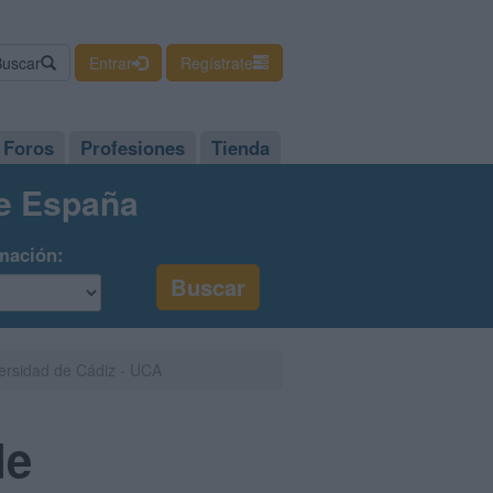
Buscar
Entrar
Regístrate
Foros
Profesiones
Tienda
de España
mación:
versidad de Cádiz - UCA
de