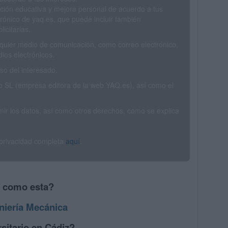
ción educativa y mejora personal de acuerdo a tus
trónico de yaq.es, que puede incluir también
icitarias.
ualquier medio de comunicación, como correo electrónico,
ios electrónicos.
o del interesado.
SL (empresa editora de la web YAQ.es), así como el
rimir los datos, así como otros derechos, como se explica
 privacidad completa
aquí
.
s como esta?
niería Mecánica
sitario en Cádiz?