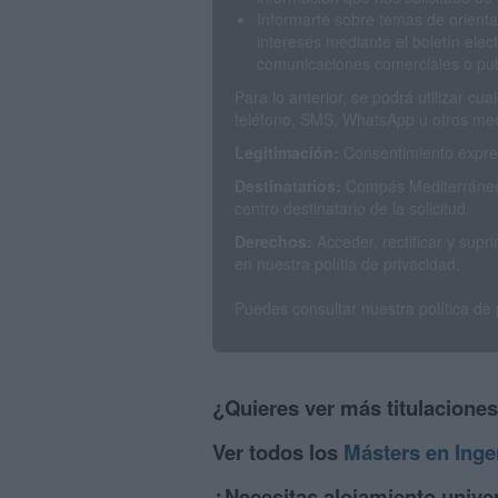
Informarte sobre temas de orienta
intereses mediante el boletín elec
comunicaciones comerciales o publ
Para lo anterior, se podrá utilizar c
teléfono, SMS, WhatsApp u otros med
Legitimación:
Consentimiento expres
Destinatarios:
Compás Mediterráneo 
centro destinatario de la solicitud.
Derechos:
Acceder, rectificar y sup
en nuestra polítia de privacidad.
Puedes consultar nuestra política de
¿Quieres ver más titulacione
Ver todos los
Másters en Inge
¿Necesitas alojamiento univer