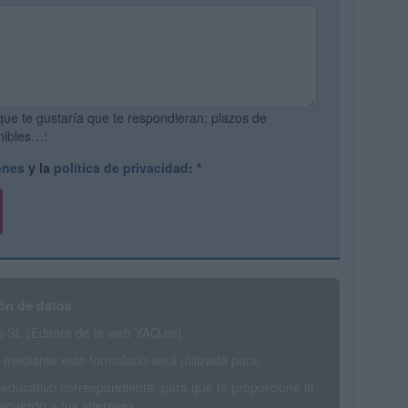
que te gustaría que te respondieran: plazos de
onibles…:
ones
y la
política de privacidad
:
*
ón de datos
SL (Editora de la web YAQ.es)
mediante este formulario será utilizada para:
 educativo correspondiente, para que te proporcione la
acuerdo a tus intereses.