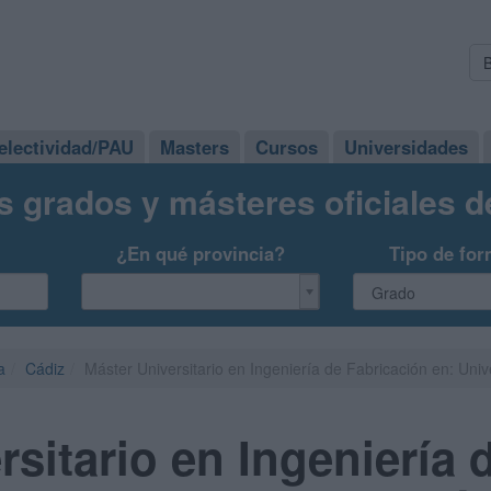
electividad/PAU
Masters
Cursos
Universidades
s grados y másteres oficiales 
¿En qué provincia?
Tipo de for
a
Cádiz
Máster Universitario en Ingeniería de Fabricación en: Uni
rsitario en Ingeniería 