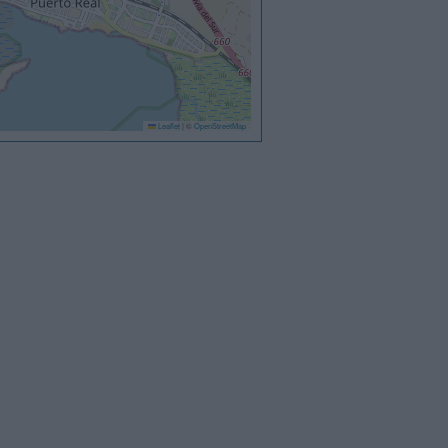
Leaflet
|
©
OpenStreetMap