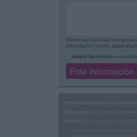
Escribe aquí las dudas o preguntas 
preinscripción, precios, plazas disp
Acepto los
términos y condici
Información básica sobre protecci
Responsable:
Compás Mediterráneo 
Finalidad:
La información recopilada 
Ponerte en contacto con el centro
información que has solicitado de 