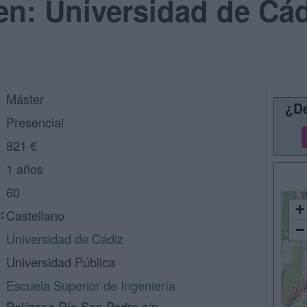
en: Universidad de Cá
Máster
¿De
Presencial
821 €
1 años
60
+
:
Castellano
−
Universidad de Cádiz
Universidad Pública
Escuela Superior de Ingeniería
Polígono Río San Pedro s/n