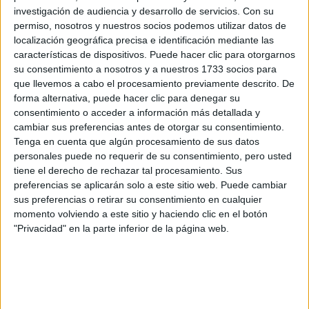
información
investigación de audiencia y desarrollo de servicios.
Con su
permiso, nosotros y nuestros socios podemos utilizar datos de
localización geográfica precisa e identificación mediante las
Rellena este formulario con tus datos y un texto con las
características de dispositivos. Puede hacer clic para otorgarnos
preguntas que quieres hacer. Al pulsar el botón de enviar,
su consentimiento a nosotros y a nuestros 1733 socios para
los datos y la pregunta que has introducido se enviarán
que llevemos a cabo el procesamiento previamente descrito. De
por correo electrónico al centro educativo para que te
forma alternativa, puede hacer clic para denegar su
respondan ellos directamente.
consentimiento o acceder a información más detallada y
Tu nombre:
*
cambiar sus preferencias antes de otorgar su consentimiento.
Tenga en cuenta que algún procesamiento de sus datos
personales puede no requerir de su consentimiento, pero usted
Tus apellidos:
*
tiene el derecho de rechazar tal procesamiento. Sus
preferencias se aplicarán solo a este sitio web. Puede cambiar
Tu email:
*
sus preferencias o retirar su consentimiento en cualquier
momento volviendo a este sitio y haciendo clic en el botón
"Privacidad" en la parte inferior de la página web.
¿Qué quieres preguntar?
*