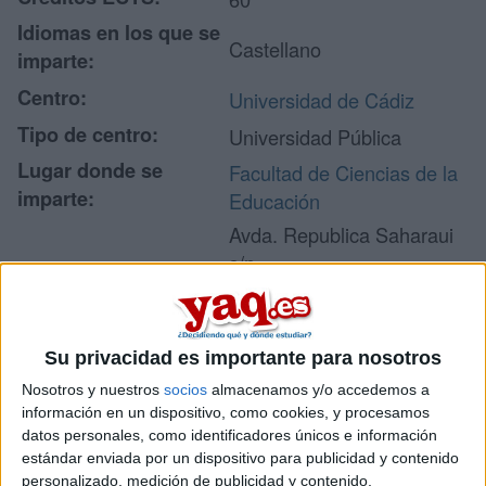
Idiomas en los que se
Castellano
imparte:
Centro:
Universidad de Cádiz
Tipo de centro:
Universidad Pública
Lugar donde se
Facultad de Ciencias de la
imparte:
Educación
Avda. Republica Saharaui
s/n
Polígono Río San Pedro,
Dirección:
s/n
11519 Puerto Real
Su privacidad es importante para nosotros
Cádiz
Nosotros y nuestros
socios
almacenamos y/o accedemos a
información en un dispositivo, como cookies, y procesamos
datos personales, como identificadores únicos e información
Recibir más
estándar enviada por un dispositivo para publicidad y contenido
personalizado, medición de publicidad y contenido,