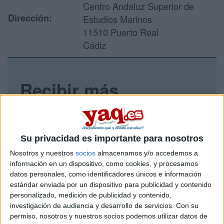
Centro Andaluz Superior de
Dirección:
Estudios Marinos
11510 Puerto Real
Cádiz
Recibir más
información
Rellena este formulario con tus datos y un texto con las
preguntas que quieres hacer. Al pulsar el botón de enviar,
Su privacidad es importante para nosotros
los datos y la pregunta que has introducido se enviarán
Nosotros y nuestros
socios
almacenamos y/o accedemos a
por correo electrónico al centro educativo para que te
información en un dispositivo, como cookies, y procesamos
respondan ellos directamente.
datos personales, como identificadores únicos e información
Tu nombre:
*
estándar enviada por un dispositivo para publicidad y contenido
personalizado, medición de publicidad y contenido,
investigación de audiencia y desarrollo de servicios.
Con su
Tus apellidos:
*
permiso, nosotros y nuestros socios podemos utilizar datos de