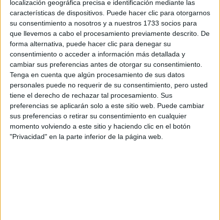
localización geográfica precisa e identificación mediante las
Tu email:
*
características de dispositivos. Puede hacer clic para otorgarnos
su consentimiento a nosotros y a nuestros 1733 socios para
que llevemos a cabo el procesamiento previamente descrito. De
¿Qué quieres preguntar?
*
forma alternativa, puede hacer clic para denegar su
consentimiento o acceder a información más detallada y
cambiar sus preferencias antes de otorgar su consentimiento.
Tenga en cuenta que algún procesamiento de sus datos
personales puede no requerir de su consentimiento, pero usted
tiene el derecho de rechazar tal procesamiento. Sus
preferencias se aplicarán solo a este sitio web. Puede cambiar
Escribe aquí las dudas o preguntas que te gustaría que te
sus preferencias o retirar su consentimiento en cualquier
respondieran: plazos de preinscripción, precios, plazas
momento volviendo a este sitio y haciendo clic en el botón
disponibles…:
"Privacidad" en la parte inferior de la página web.
Acepto los
términos y condiciones
y la
política de
privacidad
:
*