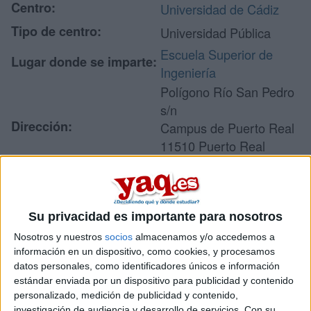
Centro:
Universidad de Cádiz
Tipo de centro:
Universidad Pública
Escuela Superior de
Lugar donde se imparte:
Ingeniería
Polígono Río San Pedro
s/n
Dirección:
Campus de Puerto Real
11510 Puerto Real
Cádiz
Recibir más
Su privacidad es importante para nosotros
Nosotros y nuestros
socios
almacenamos y/o accedemos a
información
información en un dispositivo, como cookies, y procesamos
datos personales, como identificadores únicos e información
Rellena este formulario con tus datos y un texto con las
estándar enviada por un dispositivo para publicidad y contenido
preguntas que quieres hacer. Al pulsar el botón de enviar,
personalizado, medición de publicidad y contenido,
los datos y la pregunta que has introducido se enviarán
investigación de audiencia y desarrollo de servicios.
Con su