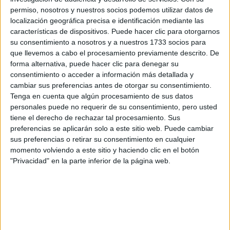
por correo electrónico al centro educativo para que te
permiso, nosotros y nuestros socios podemos utilizar datos de
respondan ellos directamente.
localización geográfica precisa e identificación mediante las
características de dispositivos. Puede hacer clic para otorgarnos
Tu nombre:
*
su consentimiento a nosotros y a nuestros 1733 socios para
que llevemos a cabo el procesamiento previamente descrito. De
Tus apellidos:
*
forma alternativa, puede hacer clic para denegar su
consentimiento o acceder a información más detallada y
cambiar sus preferencias antes de otorgar su consentimiento.
Tu email:
*
Tenga en cuenta que algún procesamiento de sus datos
personales puede no requerir de su consentimiento, pero usted
¿Qué quieres preguntar?
*
tiene el derecho de rechazar tal procesamiento. Sus
preferencias se aplicarán solo a este sitio web. Puede cambiar
sus preferencias o retirar su consentimiento en cualquier
momento volviendo a este sitio y haciendo clic en el botón
"Privacidad" en la parte inferior de la página web.
Escribe aquí las dudas o preguntas que te gustaría que te
respondieran: plazos de preinscripción, precios, plazas
disponibles…:
Acepto los
términos y condiciones
y la
política de