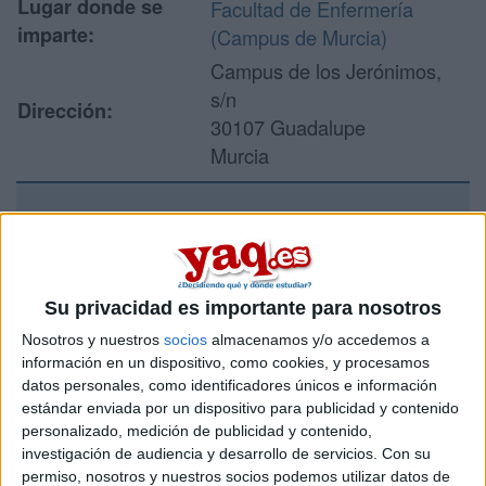
Lugar donde se
Facultad de Enfermería
imparte:
(Campus de Murcia)
Campus de los Jerónimos,
s/n
Dirección:
30107 Guadalupe
Murcia
Recibir más
información
Su privacidad es importante para nosotros
Rellena este formulario con tus datos y un texto con las
Nosotros y nuestros
socios
almacenamos y/o accedemos a
preguntas que quieres hacer. Al pulsar el botón de enviar,
información en un dispositivo, como cookies, y procesamos
los datos y la pregunta que has introducido se enviarán
datos personales, como identificadores únicos e información
por correo electrónico al centro educativo para que te
estándar enviada por un dispositivo para publicidad y contenido
respondan ellos directamente.
personalizado, medición de publicidad y contenido,
Tu nombre:
*
investigación de audiencia y desarrollo de servicios.
Con su
permiso, nosotros y nuestros socios podemos utilizar datos de