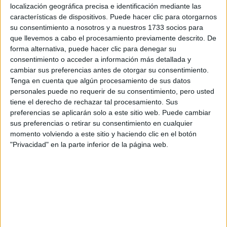
localización geográfica precisa e identificación mediante las
Tus apellidos:
*
características de dispositivos. Puede hacer clic para otorgarnos
su consentimiento a nosotros y a nuestros 1733 socios para
que llevemos a cabo el procesamiento previamente descrito. De
Tu email:
*
forma alternativa, puede hacer clic para denegar su
consentimiento o acceder a información más detallada y
¿Qué quieres preguntar?
*
cambiar sus preferencias antes de otorgar su consentimiento.
Tenga en cuenta que algún procesamiento de sus datos
personales puede no requerir de su consentimiento, pero usted
tiene el derecho de rechazar tal procesamiento. Sus
preferencias se aplicarán solo a este sitio web. Puede cambiar
sus preferencias o retirar su consentimiento en cualquier
momento volviendo a este sitio y haciendo clic en el botón
Escribe aquí las dudas o preguntas que te gustaría que te
"Privacidad" en la parte inferior de la página web.
respondieran: plazos de preinscripción, precios, plazas
disponibles…:
Acepto los
términos y condiciones
y la
política de
privacidad
:
*