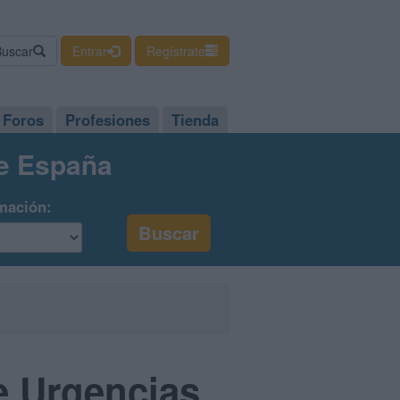
Buscar
Entrar
Regístrate
Foros
Profesiones
Tienda
de España
mación:
M
e Urgencias