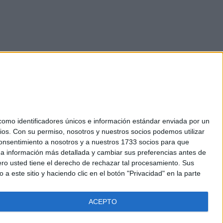
mo identificadores únicos e información estándar enviada por un
ios.
Con su permiso, nosotros y nuestros socios podemos utilizar
okies
 consentimiento a nosotros y a nuestros 1733 socios para que
el. +34 91 593 2767
 a información más detallada y cambiar sus preferencias antes de
o usted tiene el derecho de rechazar tal procesamiento. Sus
a este sitio y haciendo clic en el botón "Privacidad" en la parte
ACEPTO