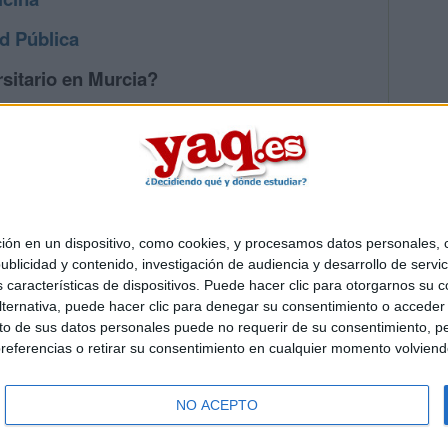
d Pública
sitario en Murcia?
os mayores en Murcia
 en un dispositivo, como cookies, y procesamos datos personales, co
Quiénes somos
|
Contactar
|
Anúnciate
blicidad y contenido, investigación de audiencia y desarrollo de servic
o legal
|
Politica de privacidad
|
Condiciones generales
|
Política de co
as características de dispositivos. Puede hacer clic para otorgarnos su
s Mediterráneo S.L.
- Diego de León 47 - 28006 Madrid [ESPAÑA] - T
ternativa, puede hacer clic para denegar su consentimiento o acceder
 de sus datos personales puede no requerir de su consentimiento, per
referencias o retirar su consentimiento en cualquier momento volviendo 
NO ACEPTO