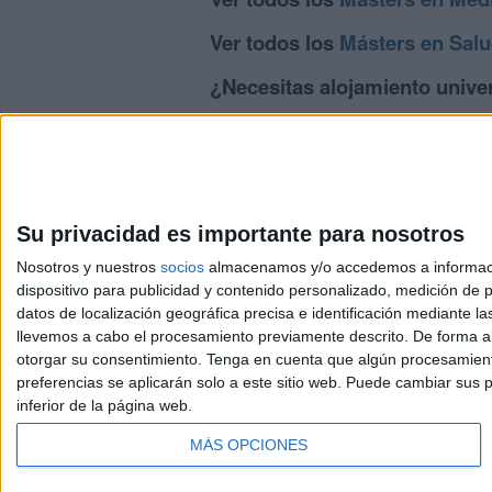
Ver todos los
Másters en Salu
¿Necesitas alojamiento univer
>> Residencias de estudiantes y colegi
Su privacidad es importante para nosotros
Nosotros y nuestros
socios
almacenamos y/o accedemos a información
dispositivo para publicidad y contenido personalizado, medición de pu
Avis
datos de localización geográfica precisa e identificación mediante l
© 2003-2026
Compá
llevemos a cabo el procesamiento previamente descrito. De forma al
otorgar su consentimiento.
Tenga en cuenta que algún procesamiento
preferencias se aplicarán solo a este sitio web. Puede cambiar sus p
inferior de la página web.
MÁS OPCIONES