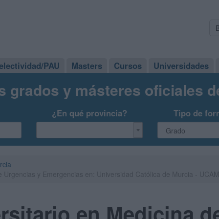
electividad/PAU
Masters
Cursos
Universidades
s grados y másteres oficiales 
¿En qué provincia?
Tipo de for
rcia
de Urgencias y Emergencias en: Universidad Católica de Murcia - UCA
rsitario en Medicina d