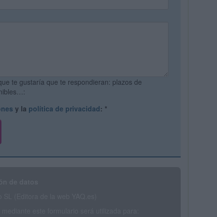
que te gustaría que te respondieran: plazos de
onibles…:
ones
y la
política de privacidad
:
*
ón de datos
SL (Editora de la web YAQ.es)
mediante este formulario será utilizada para: