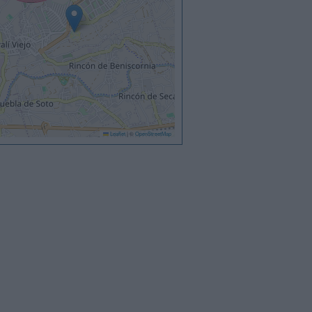
Leaflet
|
©
OpenStreetMap