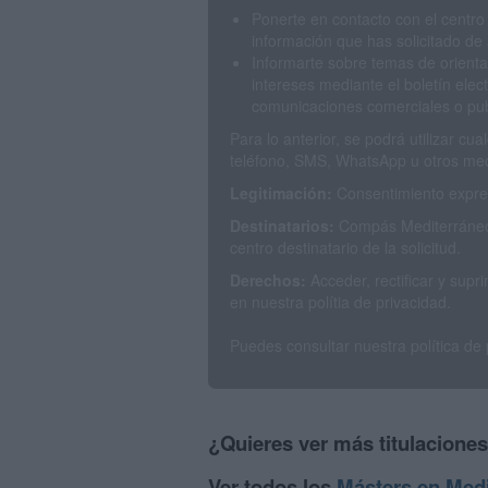
Ponerte en contacto con el centro
información que has solicitado de 
Informarte sobre temas de orienta
intereses mediante el boletín elec
comunicaciones comerciales o publ
Para lo anterior, se podrá utilizar c
teléfono, SMS, WhatsApp u otros med
Legitimación:
Consentimiento expres
Destinatarios:
Compás Mediterráneo 
centro destinatario de la solicitud.
Derechos:
Acceder, rectificar y sup
en nuestra polítia de privacidad.
Puedes consultar nuestra política de
¿Quieres ver más titulacione
Ver todos los
Másters en Med