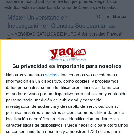
másters en salud pública entre los que puedes elegir. Estos
estudios están asociados a la rama de Ciencias de la salud.
Máster Universitario en
Online |
Murcia
Investigación en Ciencias Sociosanitarias
UNIVERSIDAD CATóLICA DE MURCIA
(Universidad Privada)
Tipo:
Máster
Pídeles información ¡GRATIS!
Máster Universitario en
Presencial |
Murcia
Su privacidad es importante para nosotros
Medicina de Urgencias y Emergencias
Nosotros y nuestros
socios
almacenamos y/o accedemos a
información en un dispositivo, como cookies, y procesamos
UNIVERSIDAD CATóLICA DE MURCIA
(Universidad Privada)
datos personales, como identificadores únicos e información
Tipo:
Máster
estándar enviada por un dispositivo para publicidad y contenido
Pídeles información ¡GRATIS!
personalizado, medición de publicidad y contenido,
investigación de audiencia y desarrollo de servicios.
Con su
permiso, nosotros y nuestros socios podemos utilizar datos de
Máster Universitario en Salud
Presencial |
Murcia
localización geográfica precisa e identificación mediante las
Pública
características de dispositivos. Puede hacer clic para otorgarnos
su consentimiento a nosotros y a nuestros 1733 socios para
UNIVERSIDAD DE MURCIA
(Universidad Pública)