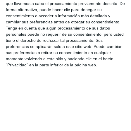
que llevemos a cabo el procesamiento previamente descrito. De
Tipo:
Máster
forma alternativa, puede hacer clic para denegar su
Pídeles información ¡GRATIS!
consentimiento o acceder a información más detallada y
cambiar sus preferencias antes de otorgar su consentimiento.
Tenga en cuenta que algún procesamiento de sus datos
Seleccionar por provincia
personales puede no requerir de su consentimiento, pero usted
tiene el derecho de rechazar tal procesamiento. Sus
Alicante
(4)
preferencias se aplicarán solo a este sitio web. Puede cambiar
Barcelona
(6)
sus preferencias o retirar su consentimiento en cualquier
A Coruña
(3)
momento volviendo a este sitio y haciendo clic en el botón
Cáceres
(1)
"Privacidad" en la parte inferior de la página web.
Cuenca
(1)
Granada
(3)
Girona
(1)
Illes Balears
(1)
León
(1)
Lleida
(2)
Madrid
(3)
Málaga
(2)
Murcia
(3)
Navarra
(3)
La Rioja
(1)