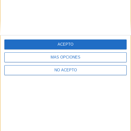
Sevilla
(1)
Valencia
(3)
Vizcaya
(1)
Zaragoza
(1)
ACEPTO
MÁS OPCIONES
NO ACEPTO
Quiénes somos
|
Contactar
|
Anúnciate
Aviso legal
|
Politica de privacidad
|
Condiciones generales
|
Política
de cookies
© 2003-2026
Compás Mediterráneo S.L.
- Diego de León 47 - 28006
Madrid [ESPAÑA] - Tel. +34 91 593 2767