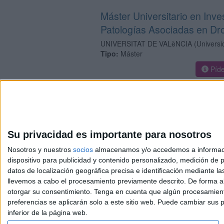
Máster Universitario en Inve
Patologías Asociadas en D
UNIVERSITAT DE VALèNCIA
(Universi
Tipo:
Máster
Píde
Su privacidad es importante para nosotros
Nosotros y nuestros
socios
almacenamos y/o accedemos a información
dispositivo para publicidad y contenido personalizado, medición de pu
Avis
datos de localización geográfica precisa e identificación mediante l
© 2003-2026
Compá
llevemos a cabo el procesamiento previamente descrito. De forma al
otorgar su consentimiento.
Tenga en cuenta que algún procesamiento
preferencias se aplicarán solo a este sitio web. Puede cambiar sus p
inferior de la página web.