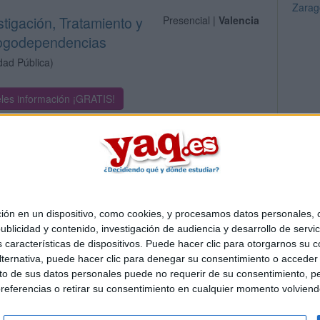
Zarag
stigación, Tratamiento y
Presencial |
Valencia
rogodependencias
dad Pública)
les información ¡GRATIS!
 en un dispositivo, como cookies, y procesamos datos personales, co
Quiénes somos
|
Contactar
|
Anúnciate
blicidad y contenido, investigación de audiencia y desarrollo de servic
o legal
|
Politica de privacidad
|
Condiciones generales
|
Política de co
as características de dispositivos. Puede hacer clic para otorgarnos su
s Mediterráneo S.L.
- Diego de León 47 - 28006 Madrid [ESPAÑA] - T
ternativa, puede hacer clic para denegar su consentimiento o acceder
 de sus datos personales puede no requerir de su consentimiento, per
referencias o retirar su consentimiento en cualquier momento volviendo 