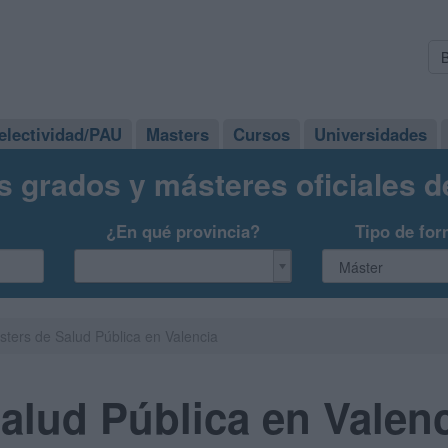
electividad/PAU
Masters
Cursos
Universidades
s grados y másteres oficiales 
¿En qué provincia?
Tipo de for
ters de Salud Pública en Valencia
alud Pública en Valen