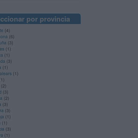
ccionar por provincia
te
(4)
lona
(6)
uña
(3)
es
(1)
ca
(1)
ada
(3)
a
(1)
Balears
(1)
(1)
(2)
d
(3)
ga
(2)
a
(3)
ra
(3)
oja
(1)
a
(1)
cia
(3)
ya
(1)