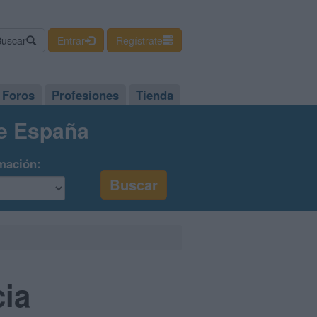
Buscar
Entrar
Regístrate
Foros
Profesiones
Tienda
de España
mación:
cia