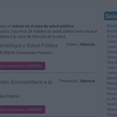
Sele
Alican
acer un
máster en el area de salud pública
.
Barce
España
, hay otros 38 másters en salud pública entre los que
A Cor
iados a la rama de Ciencias de la salud.
Cácer
demiología y Salud Pública
Online |
Valencia
Cuen
Gran
ALENCIA
(Universidad Privada)
Giron
Illes 
les información ¡GRATIS!
León
Lleida
Madri
ción Sociosanitaria a la
Presencial |
Valencia
Mála
Murci
Navar
dad Pública)
La Ri
Sevill
Valen
les información ¡GRATIS!
Vizca