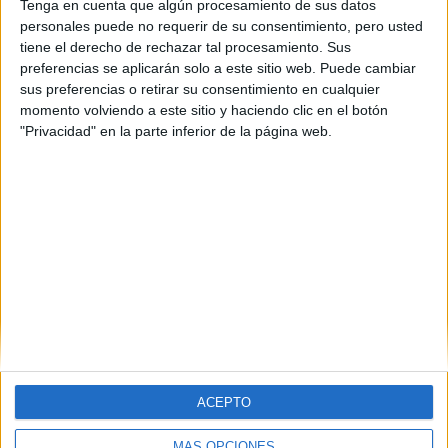
Tenga en cuenta que algún procesamiento de sus datos
León
(1)
personales puede no requerir de su consentimiento, pero usted
Lleida
(2)
tiene el derecho de rechazar tal procesamiento. Sus
Madrid
(3)
preferencias se aplicarán solo a este sitio web. Puede cambiar
Málaga
(2)
sus preferencias o retirar su consentimiento en cualquier
Murcia
(3)
momento volviendo a este sitio y haciendo clic en el botón
Navarra
(3)
La Rioja
(1)
"Privacidad" en la parte inferior de la página web.
Sevilla
(1)
Valencia
(3)
Vizcaya
(1)
Zaragoza
(1)
ACEPTO
MÁS OPCIONES