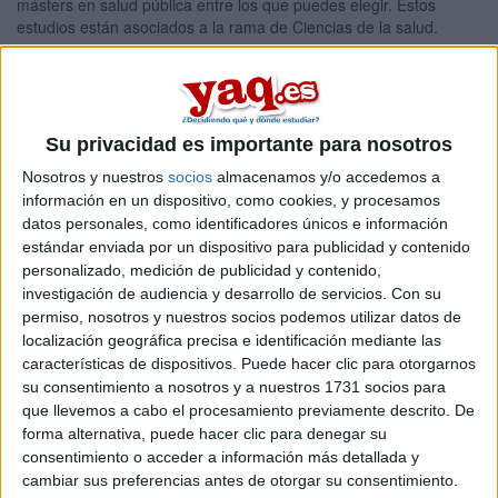
másters en salud pública entre los que puedes elegir. Estos
estudios están asociados a la rama de Ciencias de la salud.
Máster Universitario en
Online |
La Rioja
Epidemiología y Salud Poblacional
UNIVERSIDAD INTERNACIONAL DE
Su privacidad es importante para nosotros
LA RIOJA
(Universidad Privada)
Tipo:
Máster
Nosotros y nuestros
socios
almacenamos y/o accedemos a
información en un dispositivo, como cookies, y procesamos
Pídeles información ¡GRATIS!
datos personales, como identificadores únicos e información
estándar enviada por un dispositivo para publicidad y contenido
personalizado, medición de publicidad y contenido,
Seleccionar por provincia
investigación de audiencia y desarrollo de servicios.
Con su
permiso, nosotros y nuestros socios podemos utilizar datos de
Alicante
(4)
localización geográfica precisa e identificación mediante las
Barcelona
(6)
características de dispositivos. Puede hacer clic para otorgarnos
A Coruña
(3)
su consentimiento a nosotros y a nuestros 1731 socios para
Cáceres
(1)
que llevemos a cabo el procesamiento previamente descrito. De
Cuenca
(1)
forma alternativa, puede hacer clic para denegar su
Granada
(3)
consentimiento o acceder a información más detallada y
Girona
(1)
cambiar sus preferencias antes de otorgar su consentimiento.
Illes Balears
(1)