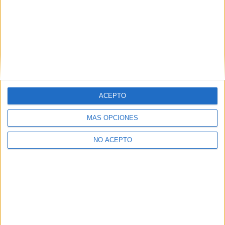
Murcia
(3)
Navarra
(3)
La Rioja
(1)
Sevilla
(1)
Valencia
(3)
Vizcaya
(1)
Zaragoza
(1)
ACEPTO
MÁS OPCIONES
NO ACEPTO
Quiénes somos
|
Contactar
|
Anúnciate
Aviso legal
|
Politica de privacidad
|
Condiciones generales
|
Política