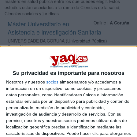
másters en salud pública entre los que puedes elegir. Estos
estudios están asociados a la rama de Ciencias de la salud,
Ciencias sociales y jurídicas.
Máster Universitario en
Online |
A Coruña
Asistencia e Investigación Sanitaria
UNIVERSIDADE DA CORUñA
(Universidad Pública)
Tipo:
Máster
Pídeles información ¡GRATIS!
Su privacidad es importante para nosotros
Máster Universitario en
Presencial |
A Coruña
Atención Sanitaria, Gestión y Cuidados
Nosotros y nuestros
socios
almacenamos y/o accedemos a
información en un dispositivo, como cookies, y procesamos
UNIVERSIDADE DE SANTIAGO DE COMPOSTELA
datos personales, como identificadores únicos e información
(Universidad Pública)
estándar enviada por un dispositivo para publicidad y contenido
Tipo:
Máster
personalizado, medición de publicidad y contenido,
Pídeles información ¡GRATIS!
investigación de audiencia y desarrollo de servicios.
Con su
permiso, nosotros y nuestros socios podemos utilizar datos de
localización geográfica precisa e identificación mediante las
Máster Universitario en Salud
Presencial |
A Coruña
características de dispositivos. Puede hacer clic para otorgarnos