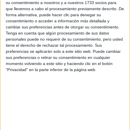
Pública
su consentimiento a nosotros y a nuestros 1733 socios para
que llevemos a cabo el procesamiento previamente descrito. De
UNIVERSIDADE DE SANTIAGO DE COMPOSTELA
forma alternativa, puede hacer clic para denegar su
(Universidad Pública)
consentimiento o acceder a información más detallada y
Tipo:
Máster
cambiar sus preferencias antes de otorgar su consentimiento.
Pídeles información ¡GRATIS!
Tenga en cuenta que algún procesamiento de sus datos
personales puede no requerir de su consentimiento, pero usted
tiene el derecho de rechazar tal procesamiento. Sus
Seleccionar por provincia
preferencias se aplicarán solo a este sitio web. Puede cambiar
sus preferencias o retirar su consentimiento en cualquier
Alicante
(4)
momento volviendo a este sitio y haciendo clic en el botón
Barcelona
(6)
"Privacidad" en la parte inferior de la página web.
A Coruña
(3)
Cáceres
(1)
Cuenca
(1)
Granada
(3)
Girona
(1)
Illes Balears
(1)
León
(1)
Lleida
(2)
Madrid
(3)
Málaga
(2)