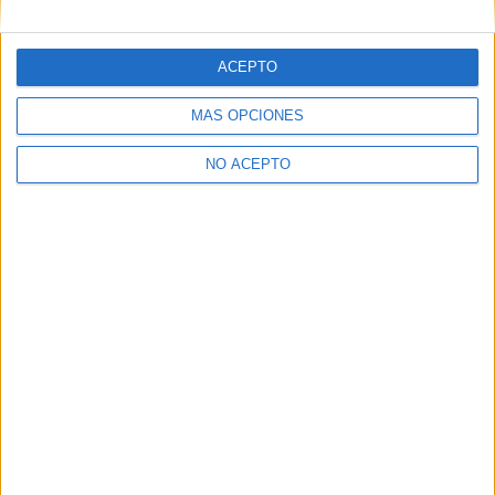
ACEPTO
MÁS OPCIONES
NO ACEPTO
Quiénes somos
|
Contactar
|
Anúnciate
Aviso legal
|
Politica de privacidad
|
Condiciones generales
|
Política
de cookies
© 2003-2026
Compás Mediterráneo S.L.
- Diego de León 47 - 28006
Madrid [ESPAÑA] - Tel. +34 91 593 2767