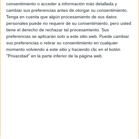
consentimiento o acceder a información más detallada y
Alicante
(4)
cambiar sus preferencias antes de otorgar su consentimiento.
Barcelona
(6)
A Coruña
(3)
Tenga en cuenta que algún procesamiento de sus datos
Cáceres
(1)
personales puede no requerir de su consentimiento, pero usted
Cuenca
(1)
tiene el derecho de rechazar tal procesamiento. Sus
Granada
(3)
preferencias se aplicarán solo a este sitio web. Puede cambiar
Girona
(1)
sus preferencias o retirar su consentimiento en cualquier
Illes Balears
(1)
momento volviendo a este sitio y haciendo clic en el botón
León
(1)
"Privacidad" en la parte inferior de la página web.
Lleida
(2)
Madrid
(3)
Málaga
(2)
Murcia
(3)
Navarra
(3)
La Rioja
(1)
Sevilla
(1)
Valencia
(3)
Vizcaya
(1)
Zaragoza
(1)