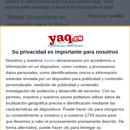
másters en salud pública entre los que puedes elegir. Estos
estudios están asociados a la rama de Ciencias de la salud.
Máster Universitario en
Presencial |
Lleida
Educación para la Salud
UNIVERSITAT DE LLEIDA
(Universidad Pública)
Tipo:
Máster
Pídeles información ¡GRATIS!
Su privacidad es importante para nosotros
Nosotros y nuestros
socios
almacenamos y/o accedemos a
Máster Universitario en
Presencial |
Lleida
información en un dispositivo, como cookies, y procesamos
Investigación, Innovación y Transferencia en
datos personales, como identificadores únicos e información
estándar enviada por un dispositivo para publicidad y contenido
Salud
personalizado, medición de publicidad y contenido,
UNIVERSITAT DE LLEIDA
(Universidad Pública)
investigación de audiencia y desarrollo de servicios.
Con su
Tipo:
Máster
permiso, nosotros y nuestros socios podemos utilizar datos de
localización geográfica precisa e identificación mediante las
Pídeles información ¡GRATIS!
características de dispositivos. Puede hacer clic para otorgarnos
su consentimiento a nosotros y a nuestros 1733 socios para
que llevemos a cabo el procesamiento previamente descrito. De
Seleccionar por provincia
forma alternativa, puede hacer clic para denegar su