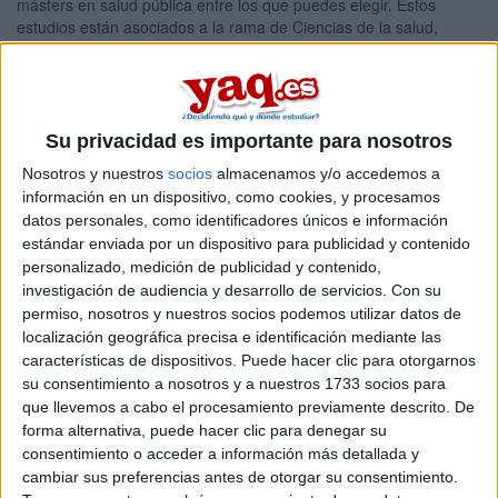
másters en salud pública entre los que puedes elegir. Estos
estudios están asociados a la rama de Ciencias de la salud,
Ciencias sociales y jurídicas.
Máster Universitario en
Online |
León
Investigación en CC. Sociosanitarias
Su privacidad es importante para nosotros
UNIVERSIDAD DE LEóN
(Universidad Pública)
Tipo:
Máster
Nosotros y nuestros
socios
almacenamos y/o accedemos a
información en un dispositivo, como cookies, y procesamos
Pídeles información ¡GRATIS!
datos personales, como identificadores únicos e información
estándar enviada por un dispositivo para publicidad y contenido
personalizado, medición de publicidad y contenido,
Seleccionar por provincia
investigación de audiencia y desarrollo de servicios.
Con su
permiso, nosotros y nuestros socios podemos utilizar datos de
Alicante
(4)
localización geográfica precisa e identificación mediante las
Barcelona
(6)
características de dispositivos. Puede hacer clic para otorgarnos
A Coruña
(3)
su consentimiento a nosotros y a nuestros 1733 socios para
Cáceres
(1)
que llevemos a cabo el procesamiento previamente descrito. De
Cuenca
(1)
forma alternativa, puede hacer clic para denegar su
Granada
(3)
consentimiento o acceder a información más detallada y
Girona
(1)
Illes Balears
(1)
cambiar sus preferencias antes de otorgar su consentimiento.