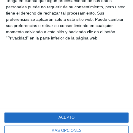
León
(1)
Tenga en cuenta que algún procesamiento de sus datos
Lleida
(2)
personales puede no requerir de su consentimiento, pero usted
Madrid
(3)
tiene el derecho de rechazar tal procesamiento. Sus
Málaga
(2)
preferencias se aplicarán solo a este sitio web. Puede cambiar
Murcia
(3)
sus preferencias o retirar su consentimiento en cualquier
Navarra
(3)
momento volviendo a este sitio y haciendo clic en el botón
La Rioja
(1)
"Privacidad" en la parte inferior de la página web.
Sevilla
(1)
Valencia
(3)
Vizcaya
(1)
Zaragoza
(1)
ACEPTO
MÁS OPCIONES