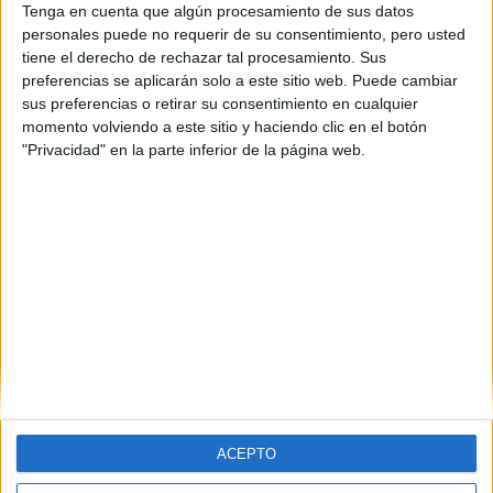
Illes Balears
(1)
Tenga en cuenta que algún procesamiento de sus datos
León
(1)
personales puede no requerir de su consentimiento, pero usted
Lleida
(2)
tiene el derecho de rechazar tal procesamiento. Sus
Madrid
(3)
preferencias se aplicarán solo a este sitio web. Puede cambiar
Málaga
(2)
sus preferencias o retirar su consentimiento en cualquier
Murcia
(3)
momento volviendo a este sitio y haciendo clic en el botón
Navarra
(3)
"Privacidad" en la parte inferior de la página web.
La Rioja
(1)
Sevilla
(1)
Valencia
(3)
Vizcaya
(1)
Zaragoza
(1)
ACEPTO