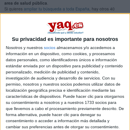
area de salud pública
.
Si quieres
ampliar tu búsqueda a toda España
, hay otros 40
másters en salud pública entre los que puedes elegir. Estos
estudios están asociados a la rama de Ciencias de la salud.
Máster Universitario en
Presencial |
Illes Balears
Investigación e Innovación en Salud
Su privacidad es importante para nosotros
UNIVERSITAT DE LES ILLES BALEARS
(Universidad Pública)
Nosotros y nuestros
socios
almacenamos y/o accedemos a
Tipo:
Máster
información en un dispositivo, como cookies, y procesamos
datos personales, como identificadores únicos e información
Pídeles información ¡GRATIS!
estándar enviada por un dispositivo para publicidad y contenido
personalizado, medición de publicidad y contenido,
investigación de audiencia y desarrollo de servicios.
Con su
Seleccionar por provincia
permiso, nosotros y nuestros socios podemos utilizar datos de
localización geográfica precisa e identificación mediante las
Alicante
(4)
características de dispositivos. Puede hacer clic para otorgarnos
Barcelona
(6)
su consentimiento a nosotros y a nuestros 1733 socios para
A Coruña
(3)
que llevemos a cabo el procesamiento previamente descrito. De
Cáceres
(1)
Cuenca
(1)
forma alternativa, puede hacer clic para denegar su
Granada
(3)
consentimiento o acceder a información más detallada y
Girona
(1)
cambiar sus preferencias antes de otorgar su consentimiento.