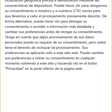
localización geográfica precisa e identificación mediante las
características de dispositivos. Puede hacer clic para otorgarnos
Tus apellidos:
*
su consentimiento a nosotros y a nuestros 1731 socios para
que llevemos a cabo el procesamiento previamente descrito. De
Tu email:
*
forma alternativa, puede hacer clic para denegar su
consentimiento o acceder a información más detallada y
cambiar sus preferencias antes de otorgar su consentimiento.
¿Qué quieres preguntar?
*
Tenga en cuenta que algún procesamiento de sus datos
personales puede no requerir de su consentimiento, pero usted
tiene el derecho de rechazar tal procesamiento. Sus
preferencias se aplicarán solo a este sitio web. Puede cambiar
sus preferencias o retirar su consentimiento en cualquier
momento volviendo a este sitio y haciendo clic en el botón
Escribe aquí las dudas o preguntas que te gustaría que te
"Privacidad" en la parte inferior de la página web.
respondieran: plazos de preinscripción, precios, plazas
disponibles…:
Acepto los
términos y condiciones
y la
política de
privacidad
:
*