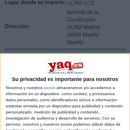
Lugar donde se imparte:
UCAM-COE
Avenida de la
Constitución
Dirección:
UCAM Madrid
28850 Madrid
Madrid
Recibir más
información
Su privacidad es importante para nosotros
Nosotros y nuestros
socios
almacenamos y/o accedemos a
Rellena este formulario con tus datos y un texto con las
información en un dispositivo, como cookies, y procesamos
preguntas que quieres hacer. Al pulsar el botón de enviar,
datos personales, como identificadores únicos e información
los datos y la pregunta que has introducido se enviarán
estándar enviada por un dispositivo para publicidad y contenido
por correo electrónico al centro educativo para que te
personalizado, medición de publicidad y contenido,
respondan ellos directamente.
investigación de audiencia y desarrollo de servicios.
Con su
Tu nombre:
*
permiso, nosotros y nuestros socios podemos utilizar datos de