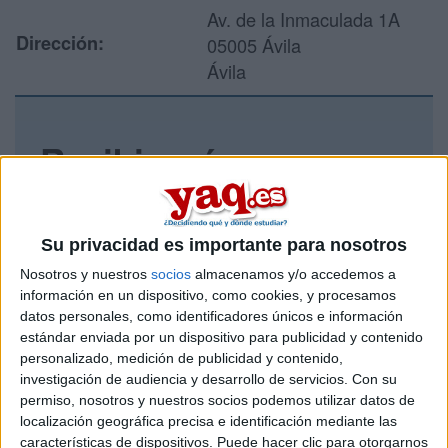
Av. de la Inmaculada 1A
Dirección:
05005 Ávila
Ávila
Recibir más
información
Rellena este formulario con tus datos y un texto con las
Su privacidad es importante para nosotros
preguntas que quieres hacer. Al pulsar el botón de enviar,
Nosotros y nuestros
socios
almacenamos y/o accedemos a
los datos y la pregunta que has introducido se enviarán
información en un dispositivo, como cookies, y procesamos
por correo electrónico al centro educativo para que te
datos personales, como identificadores únicos e información
respondan ellos directamente.
estándar enviada por un dispositivo para publicidad y contenido
Tu nombre:
*
personalizado, medición de publicidad y contenido,
investigación de audiencia y desarrollo de servicios.
Con su
permiso, nosotros y nuestros socios podemos utilizar datos de
Tus apellidos:
*
localización geográfica precisa e identificación mediante las
características de dispositivos. Puede hacer clic para otorgarnos