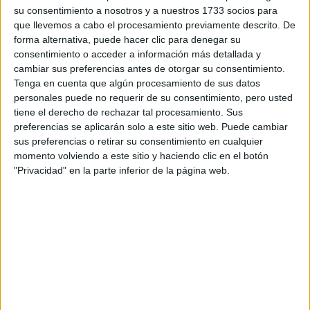
Tu email:
*
su consentimiento a nosotros y a nuestros 1733 socios para
que llevemos a cabo el procesamiento previamente descrito. De
forma alternativa, puede hacer clic para denegar su
¿Qué quieres preguntar?
*
consentimiento o acceder a información más detallada y
cambiar sus preferencias antes de otorgar su consentimiento.
Tenga en cuenta que algún procesamiento de sus datos
personales puede no requerir de su consentimiento, pero usted
tiene el derecho de rechazar tal procesamiento. Sus
preferencias se aplicarán solo a este sitio web. Puede cambiar
Escribe aquí las dudas o preguntas que te gustaría que te
sus preferencias o retirar su consentimiento en cualquier
respondieran: plazos de preinscripción, precios, plazas
momento volviendo a este sitio y haciendo clic en el botón
disponibles…:
"Privacidad" en la parte inferior de la página web.
Acepto los
términos y condiciones
y la
política de
privacidad
:
*
Información básica sobre protección de datos