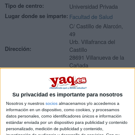
Tipo de centro:
Universidad Privada
Lugar donde se imparte:
Facultad de Salud
C/ Castillo de Alarcón,
49
Urb. Villafranca del
Dirección:
Castillo
28691 Villanueva de la
Cañada
Madrid
Su privacidad es importante para nosotros
Recibir más
Nosotros y nuestros
socios
almacenamos y/o accedemos a
información
información en un dispositivo, como cookies, y procesamos
datos personales, como identificadores únicos e información
estándar enviada por un dispositivo para publicidad y contenido
Rellena este formulario con tus datos y un texto con las
preguntas que quieres hacer. Al pulsar el botón de enviar,
personalizado, medición de publicidad y contenido,