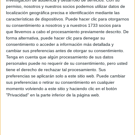
los datos y la pregunta que has introducido se enviarán
investigación de audiencia y desarrollo de servicios.
Con su
por correo electrónico al centro educativo para que te
permiso, nosotros y nuestros socios podemos utilizar datos de
respondan ellos directamente.
localización geográfica precisa e identificación mediante las
características de dispositivos. Puede hacer clic para otorgarnos
Tu nombre:
*
su consentimiento a nosotros y a nuestros 1733 socios para
que llevemos a cabo el procesamiento previamente descrito. De
Tus apellidos:
*
forma alternativa, puede hacer clic para denegar su
consentimiento o acceder a información más detallada y
cambiar sus preferencias antes de otorgar su consentimiento.
Tu email:
*
Tenga en cuenta que algún procesamiento de sus datos
personales puede no requerir de su consentimiento, pero usted
¿Qué quieres preguntar?
*
tiene el derecho de rechazar tal procesamiento. Sus
preferencias se aplicarán solo a este sitio web. Puede cambiar
sus preferencias o retirar su consentimiento en cualquier
momento volviendo a este sitio y haciendo clic en el botón
"Privacidad" en la parte inferior de la página web.
Escribe aquí las dudas o preguntas que te gustaría que te
respondieran: plazos de preinscripción, precios, plazas
disponibles…:
Acepto los
términos y condiciones
y la
política de