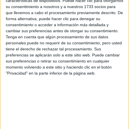
características de dispositivos. Puede hacer clic para otorgarnos
Tu email:
*
su consentimiento a nosotros y a nuestros 1733 socios para
que llevemos a cabo el procesamiento previamente descrito. De
forma alternativa, puede hacer clic para denegar su
¿Qué quieres preguntar?
*
consentimiento o acceder a información más detallada y
cambiar sus preferencias antes de otorgar su consentimiento.
Tenga en cuenta que algún procesamiento de sus datos
personales puede no requerir de su consentimiento, pero usted
tiene el derecho de rechazar tal procesamiento. Sus
preferencias se aplicarán solo a este sitio web. Puede cambiar
Escribe aquí las dudas o preguntas que te gustaría que te
sus preferencias o retirar su consentimiento en cualquier
respondieran: plazos de preinscripción, precios, plazas
momento volviendo a este sitio y haciendo clic en el botón
disponibles…:
"Privacidad" en la parte inferior de la página web.
Acepto los
términos y condiciones
y la
política de
privacidad
:
*