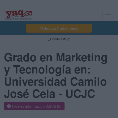
Toggl
navig
Buscar titulaciones
¿Dónde estoy?
Grado en Marketing
y Tecnología en:
Universidad Camilo
José Cela - UCJC
Pídeles información ¡GRATIS!