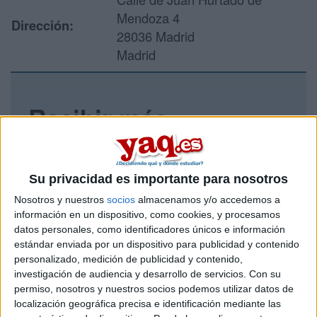
Mendoza 4
Dirección:
28036 Madrid
Madrid
Recibir más
información
Rellena este formulario con tus datos y un texto con las
Su privacidad es importante para nosotros
preguntas que quieres hacer. Al pulsar el botón de enviar,
Nosotros y nuestros
socios
almacenamos y/o accedemos a
los datos y la pregunta que has introducido se enviarán
por correo electrónico al centro educativo para que te
información en un dispositivo, como cookies, y procesamos
respondan ellos directamente.
datos personales, como identificadores únicos e información
estándar enviada por un dispositivo para publicidad y contenido
Tu nombre:
*
personalizado, medición de publicidad y contenido,
investigación de audiencia y desarrollo de servicios.
Con su
Tus apellidos:
*
permiso, nosotros y nuestros socios podemos utilizar datos de
localización geográfica precisa e identificación mediante las