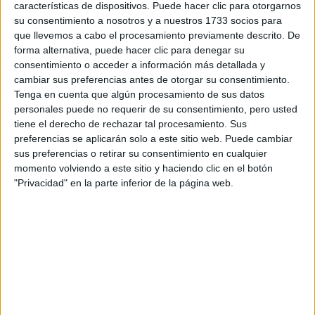
características de dispositivos. Puede hacer clic para otorgarnos
su consentimiento a nosotros y a nuestros 1733 socios para
Tu email:
*
que llevemos a cabo el procesamiento previamente descrito. De
forma alternativa, puede hacer clic para denegar su
consentimiento o acceder a información más detallada y
¿Qué quieres preguntar?
*
cambiar sus preferencias antes de otorgar su consentimiento.
Tenga en cuenta que algún procesamiento de sus datos
personales puede no requerir de su consentimiento, pero usted
tiene el derecho de rechazar tal procesamiento. Sus
preferencias se aplicarán solo a este sitio web. Puede cambiar
sus preferencias o retirar su consentimiento en cualquier
Escribe aquí las dudas o preguntas que te gustaría que te
momento volviendo a este sitio y haciendo clic en el botón
respondieran: plazos de preinscripción, precios, plazas
"Privacidad" en la parte inferior de la página web.
disponibles…:
Acepto los
términos y condiciones
y la
política de
privacidad
:
*