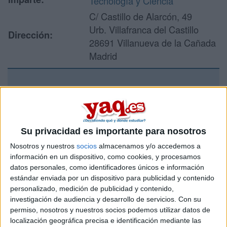
Tecnología y Ciencia
C/ Castillo de Alarcón, 49
Urb. Villafranca del Castillo
Dirección:
28691 Villanueva de la Cañada
Madrid
Recibir más
información
Su privacidad es importante para nosotros
Rellena este formulario con tus datos y un texto con las
Nosotros y nuestros
socios
almacenamos y/o accedemos a
preguntas que quieres hacer. Al pulsar el botón de enviar,
información en un dispositivo, como cookies, y procesamos
los datos y la pregunta que has introducido se enviarán
datos personales, como identificadores únicos e información
por correo electrónico al centro educativo para que te
estándar enviada por un dispositivo para publicidad y contenido
respondan ellos directamente.
personalizado, medición de publicidad y contenido,
Tu nombre:
*
investigación de audiencia y desarrollo de servicios.
Con su
permiso, nosotros y nuestros socios podemos utilizar datos de
localización geográfica precisa e identificación mediante las
Tus apellidos:
*