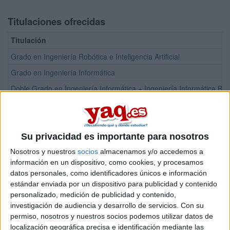
Titulaciones ofrecidas
Titulación
Grado en Ingeniería Robótica e Inteligencia Artificial
Grado en Ingeniería Informática
Doble Grado en Ingeniería Informática + Ingeniería Informática Bi
Doble Grado en Ingeniería Informática + Ingeniería Robótica e Intelig
Máster Universitario en Ciberseguridad
Máster Universitario en Ciencia de Datos
Su privacidad es importante para nosotros
Máster Universitario en Inteligencia Artificial con AWS
Nosotros y nuestros
socios
almacenamos y/o accedemos a
información en un dispositivo, como cookies, y procesamos
Máster Universitario en Tecnologías Disruptivas para la Industria 4.
datos personales, como identificadores únicos e información
estándar enviada por un dispositivo para publicidad y contenido
personalizado, medición de publicidad y contenido,
¡Síguenos en Facebook!
investigación de audiencia y desarrollo de servicios.
Con su
permiso, nosotros y nuestros socios podemos utilizar datos de
localización geográfica precisa e identificación mediante las