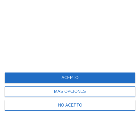
Mapa
+
−
ACEPTO
MÁS OPCIONES
NO ACEPTO
Leaflet
|
©
OpenStreetMap