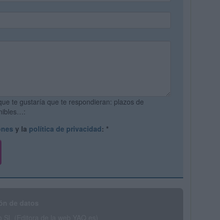
que te gustaría que te respondieran: plazos de
onibles…:
ones
y la
política de privacidad
:
*
ón de datos
SL (Editora de la web YAQ.es)