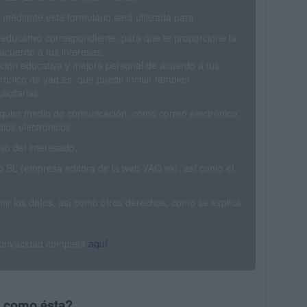
mediante este formulario será utilizada para:
 educativo correspondiente, para que te proporcione la
acuerdo a tus intereses.
ción educativa y mejora personal de acuerdo a tus
trónico de yaq.es, que puede incluir también
icitarias.
ualquier medio de comunicación, como correo electrónico,
ios electrónicos.
o del interesado.
SL (empresa editora de la web YAQ.es), así como el
rimir los datos, así como otros derechos, como se explica
 privacidad completa
aquí
.
s como ésta?