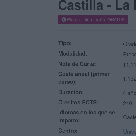
Castilla - L
Pídeles información ¡GRATIS!
Tipo:
Grado
Modalidad:
Prese
Nota de Corte:
11,1
Coste anual (primer
1.132
curso):
Duración:
4 añ
Créditos ECTS:
240
Idiomas en los que se
Caste
imparte:
Centro:
Unive