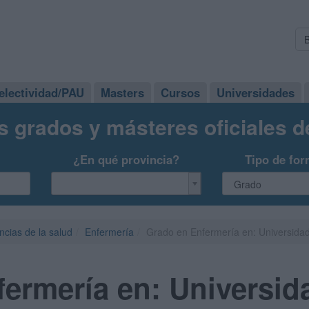
electividad/PAU
Masters
Cursos
Universidades
s grados y másteres oficiales 
¿En qué provincia?
Tipo de for
ncias de la salud
Enfermería
Grado en Enfermería en: Universidad
ermería en: Universid