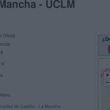
a Mancha - UCLM
 Oficial
¿De
ncial
18
 €
os
+
−
llano
rsidad de Castilla - La Mancha