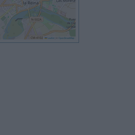
Leaflet
|
©
OpenStreetMap