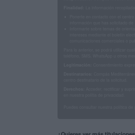
Finalidad:
La información recopilada 
Ponerte en contacto con el centro
información que has solicitado de 
Informarte sobre temas de orienta
intereses mediante el boletín elec
comunicaciones comerciales o publ
Para lo anterior, se podrá utilizar c
teléfono, SMS, WhatsApp u otros med
Legitimación:
Consentimiento expres
Destinatarios:
Compás Mediterráneo 
centro destinatario de la solicitud.
Derechos:
Acceder, rectificar y sup
en nuestra polítia de privacidad.
Puedes consultar nuestra política de
¿Quieres ver más titulacione