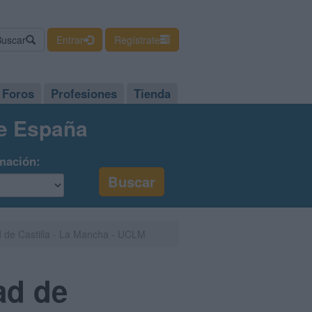
Buscar
Entrar
Regístrate
Foros
Profesiones
Tienda
de España
mación:
 de Castilla - La Mancha - UCLM
ad de