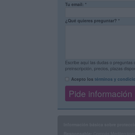
Tu email:
*
¿Qué quieres preguntar?
*
Escribe aquí las dudas o preguntas 
preinscripción, precios, plazas disp
Acepto los
términos y condici
Información básica sobre protecci
Responsable:
Compás Mediterráneo 