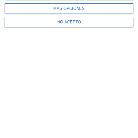
MÁS OPCIONES
NO ACEPTO
¿Decidiendo si estudiar esto?
Pídeles información ¡GRATIS!
Mapa
+
−