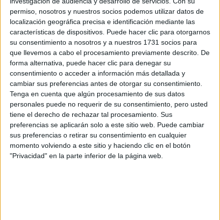
investigación de audiencia y desarrollo de servicios.
Con su
permiso, nosotros y nuestros socios podemos utilizar datos de
Recibir más
localización geográfica precisa e identificación mediante las
características de dispositivos. Puede hacer clic para otorgarnos
información
su consentimiento a nosotros y a nuestros 1731 socios para
que llevemos a cabo el procesamiento previamente descrito. De
Rellena este formulario con tus datos y un texto con las
forma alternativa, puede hacer clic para denegar su
preguntas que quieres hacer. Al pulsar el botón de enviar,
consentimiento o acceder a información más detallada y
los datos y la pregunta que has introducido se enviarán
cambiar sus preferencias antes de otorgar su consentimiento.
por correo electrónico al centro educativo para que te
Tenga en cuenta que algún procesamiento de sus datos
respondan ellos directamente.
personales puede no requerir de su consentimiento, pero usted
tiene el derecho de rechazar tal procesamiento. Sus
Tu nombre:
*
preferencias se aplicarán solo a este sitio web. Puede cambiar
sus preferencias o retirar su consentimiento en cualquier
Tus apellidos:
*
momento volviendo a este sitio y haciendo clic en el botón
"Privacidad" en la parte inferior de la página web.
Tu email:
*
¿Qué quieres preguntar?
*