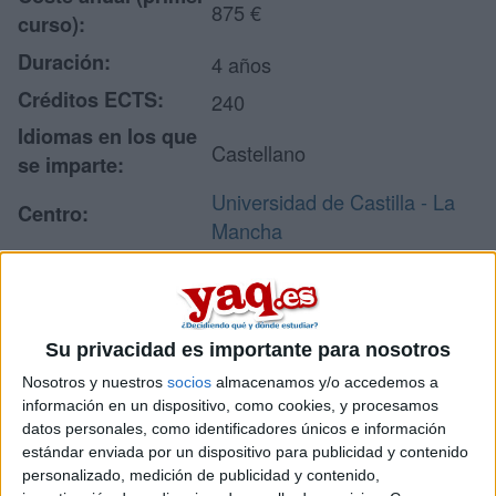
875 €
curso):
Duración:
4 años
Créditos ECTS:
240
Idiomas en los que
Castellano
se imparte:
Universidad de Castilla - La
Centro:
Mancha
Tipo de centro:
Universidad Pública
Lugar donde se
Facultad de Comunicación
imparte:
(Campus Cuenca)
Su privacidad es importante para nosotros
Aulario Polivalente s/n
Nosotros y nuestros
socios
almacenamos y/o accedemos a
Campus Universitario
Dirección:
información en un dispositivo, como cookies, y procesamos
16071 Cuenca
datos personales, como identificadores únicos e información
Cuenca
estándar enviada por un dispositivo para publicidad y contenido
personalizado, medición de publicidad y contenido,