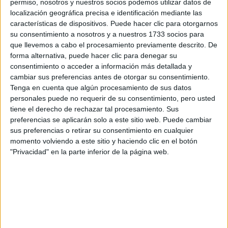
permiso, nosotros y nuestros socios podemos utilizar datos de
Tu nombre:
*
localización geográfica precisa e identificación mediante las
características de dispositivos. Puede hacer clic para otorgarnos
Tus apellidos:
*
su consentimiento a nosotros y a nuestros 1733 socios para
que llevemos a cabo el procesamiento previamente descrito. De
forma alternativa, puede hacer clic para denegar su
Tu email:
*
consentimiento o acceder a información más detallada y
cambiar sus preferencias antes de otorgar su consentimiento.
Tenga en cuenta que algún procesamiento de sus datos
¿Qué quieres preguntar?
*
personales puede no requerir de su consentimiento, pero usted
tiene el derecho de rechazar tal procesamiento. Sus
preferencias se aplicarán solo a este sitio web. Puede cambiar
sus preferencias o retirar su consentimiento en cualquier
momento volviendo a este sitio y haciendo clic en el botón
"Privacidad" en la parte inferior de la página web.
Escribe aquí las dudas o preguntas que te gustaría que te
respondieran: plazos de preinscripción, precios, plazas
disponibles…:
Acepto los
términos y condiciones
y la
política de
privacidad
:
*