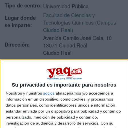
Tipo de centro:
Universidad Pública
Facultad de Ciencias y
Lugar donde
Tecnologías Químicas (Campus
se imparte:
Ciudad Real)
Avenida Camilo José Cela, 10
Dirección:
13071 Ciudad Real
Ciudad Real
Recibir más
Su privacidad es importante para nosotros
información
Nosotros y nuestros
socios
almacenamos y/o accedemos a
información en un dispositivo, como cookies, y procesamos
Rellena este formulario con tus datos y un texto con las
datos personales, como identificadores únicos e información
preguntas que quieres hacer. Al pulsar el botón de enviar,
estándar enviada por un dispositivo para publicidad y contenido
los datos y la pregunta que has introducido se enviarán
por correo electrónico al centro educativo para que te
personalizado, medición de publicidad y contenido,
respondan ellos directamente.
investigación de audiencia y desarrollo de servicios.
Con su