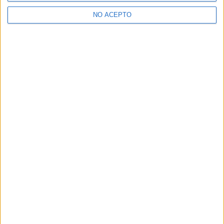
Real
NO ACEPTO
¿Decidiendo si estudiar esto?
Pídeles información ¡GRATIS!
Mapa
+
−