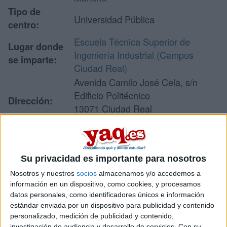
Tipo de
Universidad Pública
centro:
Escuela Técnica Superior de
Lugar donde
Ingeniería Industrial (Campus
se imparte:
Ciudad Real)
Avenida Camilo José Cela, s/n
Edificio Politécnico
Dirección:
13071 Ciudad Real
Ciudad Real
Su privacidad es importante para nosotros
Recibir más
Nosotros y nuestros
socios
almacenamos y/o accedemos a
información
información en un dispositivo, como cookies, y procesamos
datos personales, como identificadores únicos e información
Rellena este formulario con tus datos y un texto con las
estándar enviada por un dispositivo para publicidad y contenido
preguntas que quieres hacer. Al pulsar el botón de enviar,
personalizado, medición de publicidad y contenido,
los datos y la pregunta que has introducido se enviarán
investigación de audiencia y desarrollo de servicios.
Con su