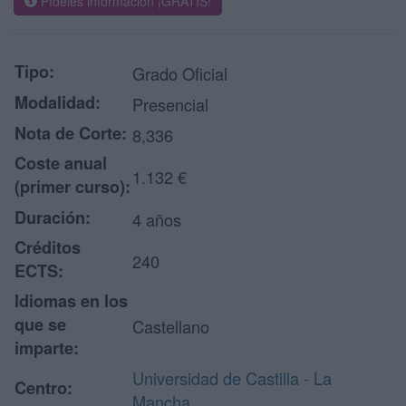
Pídeles información ¡GRATIS!
Tipo:
Grado Oficial
Modalidad:
Presencial
Nota de Corte:
8,336
Coste anual
1.132 €
(primer curso):
Duración:
4 años
Créditos
240
ECTS:
Idiomas en los
que se
Castellano
imparte:
Universidad de Castilla - La
Centro:
Mancha