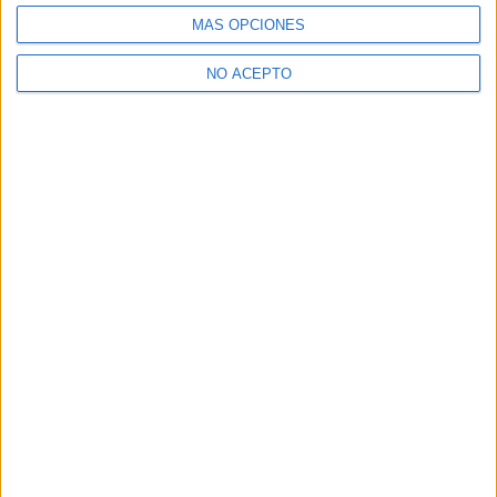
¿Necesitas alojamiento universitario en Ciudad
Real?
MÁS OPCIONES
>> Residencias de estudiantes y colegios mayores en Ciudad
NO ACEPTO
Real
¿Decidiendo si estudiar esto?
Pídeles información ¡GRATIS!
Mapa
+
−