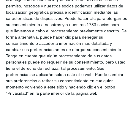
por correo electrónico al centro educativo para que te
permiso, nosotros y nuestros socios podemos utilizar datos de
respondan ellos directamente.
localización geográfica precisa e identificación mediante las
características de dispositivos. Puede hacer clic para otorgarnos
Tu nombre:
*
su consentimiento a nosotros y a nuestros 1733 socios para
que llevemos a cabo el procesamiento previamente descrito. De
Tus apellidos:
*
forma alternativa, puede hacer clic para denegar su
consentimiento o acceder a información más detallada y
cambiar sus preferencias antes de otorgar su consentimiento.
Tu email:
*
Tenga en cuenta que algún procesamiento de sus datos
personales puede no requerir de su consentimiento, pero usted
¿Qué quieres preguntar?
*
tiene el derecho de rechazar tal procesamiento. Sus
preferencias se aplicarán solo a este sitio web. Puede cambiar
sus preferencias o retirar su consentimiento en cualquier
momento volviendo a este sitio y haciendo clic en el botón
"Privacidad" en la parte inferior de la página web.
Escribe aquí las dudas o preguntas que te gustaría que te
respondieran: plazos de preinscripción, precios, plazas
disponibles…:
Acepto los
términos y condiciones
y la
política de