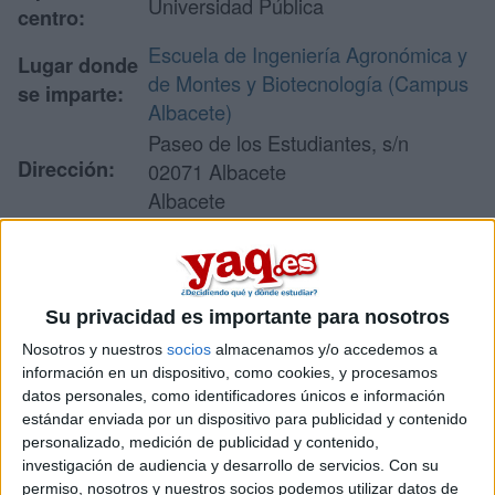
Universidad Pública
centro:
Escuela de Ingeniería Agronómica y
Lugar donde
de Montes y Biotecnología (Campus
se imparte:
Albacete)
Paseo de los Estudiantes, s/n
Dirección:
02071 Albacete
Albacete
Recibir más
Su privacidad es importante para nosotros
información
Nosotros y nuestros
socios
almacenamos y/o accedemos a
información en un dispositivo, como cookies, y procesamos
Rellena este formulario con tus datos y un texto con las
datos personales, como identificadores únicos e información
preguntas que quieres hacer. Al pulsar el botón de enviar,
estándar enviada por un dispositivo para publicidad y contenido
los datos y la pregunta que has introducido se enviarán
personalizado, medición de publicidad y contenido,
por correo electrónico al centro educativo para que te
investigación de audiencia y desarrollo de servicios.
Con su
respondan ellos directamente.
permiso, nosotros y nuestros socios podemos utilizar datos de