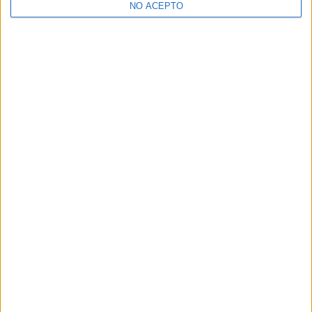
NO ACEPTO
¿Decidiendo si estudiar esto?
Pídeles información ¡GRATIS!
Mapa
+
−
Leaflet
|
©
OpenStreetMap