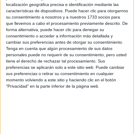
Tu nombre:
*
localización geográfica precisa e identificación mediante las
características de dispositivos. Puede hacer clic para otorgarnos
su consentimiento a nosotros y a nuestros 1733 socios para
Tus apellidos:
*
que llevemos a cabo el procesamiento previamente descrito. De
forma alternativa, puede hacer clic para denegar su
Tu email:
*
consentimiento o acceder a información más detallada y
cambiar sus preferencias antes de otorgar su consentimiento.
Tenga en cuenta que algún procesamiento de sus datos
¿Qué quieres preguntar?
*
personales puede no requerir de su consentimiento, pero usted
tiene el derecho de rechazar tal procesamiento. Sus
preferencias se aplicarán solo a este sitio web. Puede cambiar
sus preferencias o retirar su consentimiento en cualquier
momento volviendo a este sitio y haciendo clic en el botón
"Privacidad" en la parte inferior de la página web.
Escribe aquí las dudas o preguntas que te gustaría que te
respondieran: plazos de preinscripción, precios, plazas
disponibles…:
Acepto los
términos y condiciones
y la
política de
privacidad
:
*