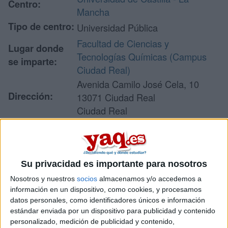
Centro:
Mancha
Tipo de centro:
Universidad Pública
Facultad de Ciencias y
Lugar donde
Tecnologías Químicas (Campus
se imparte:
Ciudad Real)
Avenida Camilo José Cela, 10
Dirección:
13071 Ciudad Real
Ciudad Real
Recibir más
Su privacidad es importante para nosotros
información
Nosotros y nuestros
socios
almacenamos y/o accedemos a
información en un dispositivo, como cookies, y procesamos
Rellena este formulario con tus datos y un texto con las
datos personales, como identificadores únicos e información
preguntas que quieres hacer. Al pulsar el botón de enviar,
estándar enviada por un dispositivo para publicidad y contenido
los datos y la pregunta que has introducido se enviarán
personalizado, medición de publicidad y contenido,
por correo electrónico al centro educativo para que te