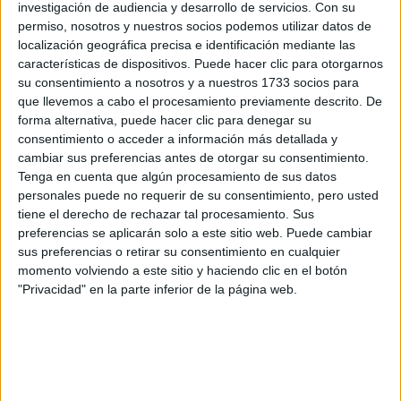
investigación de audiencia y desarrollo de servicios.
Con su
respondan ellos directamente.
permiso, nosotros y nuestros socios podemos utilizar datos de
Tu nombre:
*
localización geográfica precisa e identificación mediante las
características de dispositivos. Puede hacer clic para otorgarnos
su consentimiento a nosotros y a nuestros 1733 socios para
Tus apellidos:
*
que llevemos a cabo el procesamiento previamente descrito. De
forma alternativa, puede hacer clic para denegar su
Tu email:
*
consentimiento o acceder a información más detallada y
cambiar sus preferencias antes de otorgar su consentimiento.
Tenga en cuenta que algún procesamiento de sus datos
¿Qué quieres preguntar?
*
personales puede no requerir de su consentimiento, pero usted
tiene el derecho de rechazar tal procesamiento. Sus
preferencias se aplicarán solo a este sitio web. Puede cambiar
sus preferencias o retirar su consentimiento en cualquier
momento volviendo a este sitio y haciendo clic en el botón
"Privacidad" en la parte inferior de la página web.
Escribe aquí las dudas o preguntas que te gustaría que te
respondieran: plazos de preinscripción, precios, plazas
disponibles…:
Acepto los
términos y condiciones
y la
política de
privacidad
:
*