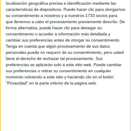
localización geográfica precisa e identificación mediante las
Tus apellidos:
*
características de dispositivos. Puede hacer clic para otorgarnos
su consentimiento a nosotros y a nuestros 1733 socios para
que llevemos a cabo el procesamiento previamente descrito. De
Tu email:
*
forma alternativa, puede hacer clic para denegar su
consentimiento o acceder a información más detallada y
cambiar sus preferencias antes de otorgar su consentimiento.
¿Qué quieres preguntar?
*
Tenga en cuenta que algún procesamiento de sus datos
personales puede no requerir de su consentimiento, pero usted
tiene el derecho de rechazar tal procesamiento. Sus
preferencias se aplicarán solo a este sitio web. Puede cambiar
sus preferencias o retirar su consentimiento en cualquier
momento volviendo a este sitio y haciendo clic en el botón
Escribe aquí las dudas o preguntas que te gustaría que te
"Privacidad" en la parte inferior de la página web.
respondieran: plazos de preinscripción, precios, plazas
disponibles…:
Acepto los
términos y condiciones
y la
política de
privacidad
:
*