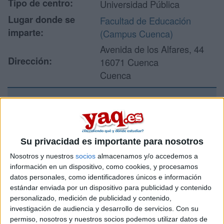
Tipo de centro:
Universidad Pública
Lugar donde se
Facultad de Educación
imparte:
(Campus Cuenca)
Avenida de los Alfares, 44
Dirección:
16071 Cuenca
Cuenca
Recibir más
información
Su privacidad es importante para nosotros
Nosotros y nuestros
socios
almacenamos y/o accedemos a
Rellena este formulario con tus datos y un texto con las
información en un dispositivo, como cookies, y procesamos
preguntas que quieres hacer. Al pulsar el botón de enviar,
datos personales, como identificadores únicos e información
los datos y la pregunta que has introducido se enviarán
por correo electrónico al centro educativo para que te
estándar enviada por un dispositivo para publicidad y contenido
respondan ellos directamente.
personalizado, medición de publicidad y contenido,
investigación de audiencia y desarrollo de servicios.
Con su
Tu nombre:
*
permiso, nosotros y nuestros socios podemos utilizar datos de