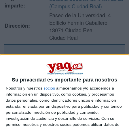
imparte:
(Campus Ciudad Real)
Paseo de la Universidad, 4
Edificio Fermín Caballero
Dirección:
13071 Ciudad Real
Ciudad Real
Recibir más
información
Su privacidad es importante para nosotros
Rellena este formulario con tus datos y un texto con las
Nosotros y nuestros
socios
almacenamos y/o accedemos a
preguntas que quieres hacer. Al pulsar el botón de enviar,
información en un dispositivo, como cookies, y procesamos
los datos y la pregunta que has introducido se enviarán
datos personales, como identificadores únicos e información
por correo electrónico al centro educativo para que te
estándar enviada por un dispositivo para publicidad y contenido
respondan ellos directamente.
personalizado, medición de publicidad y contenido,
Tu nombre:
*
investigación de audiencia y desarrollo de servicios.
Con su
permiso, nosotros y nuestros socios podemos utilizar datos de