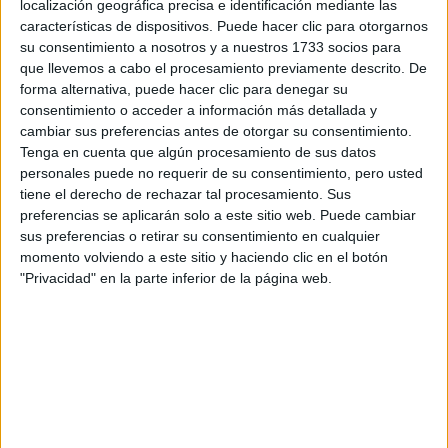
localización geográfica precisa e identificación mediante las
Tus apellidos:
*
características de dispositivos. Puede hacer clic para otorgarnos
su consentimiento a nosotros y a nuestros 1733 socios para
Tu email:
*
que llevemos a cabo el procesamiento previamente descrito. De
forma alternativa, puede hacer clic para denegar su
consentimiento o acceder a información más detallada y
¿Qué quieres preguntar?
*
cambiar sus preferencias antes de otorgar su consentimiento.
Tenga en cuenta que algún procesamiento de sus datos
personales puede no requerir de su consentimiento, pero usted
tiene el derecho de rechazar tal procesamiento. Sus
preferencias se aplicarán solo a este sitio web. Puede cambiar
sus preferencias o retirar su consentimiento en cualquier
momento volviendo a este sitio y haciendo clic en el botón
Escribe aquí las dudas o preguntas que te gustaría que te
respondieran: plazos de preinscripción, precios, plazas
"Privacidad" en la parte inferior de la página web.
disponibles…:
Acepto los
términos y condiciones
y la
política de
privacidad
:
*