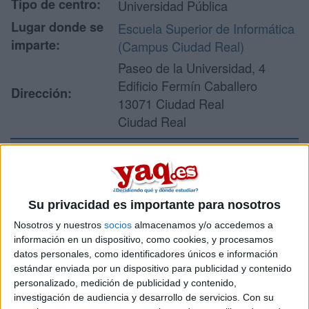
Tipo de centro:
Universidad Pública
Lugar donde se
Escuela Superior de Informática
imparte:
(Campus Ciudad Real)
Paseo de la Universidad, 4
Edificio Fermín Caballero
Dirección:
13071 Ciudad Real
Ciudad Real
Recibir más
información
Su privacidad es importante para nosotros
Nosotros y nuestros
socios
almacenamos y/o accedemos a
Rellena este formulario con tus datos y un texto con las
información en un dispositivo, como cookies, y procesamos
preguntas que quieres hacer. Al pulsar el botón de enviar,
datos personales, como identificadores únicos e información
los datos y la pregunta que has introducido se enviarán
estándar enviada por un dispositivo para publicidad y contenido
por correo electrónico al centro educativo para que te
personalizado, medición de publicidad y contenido,
respondan ellos directamente.
investigación de audiencia y desarrollo de servicios.
Con su