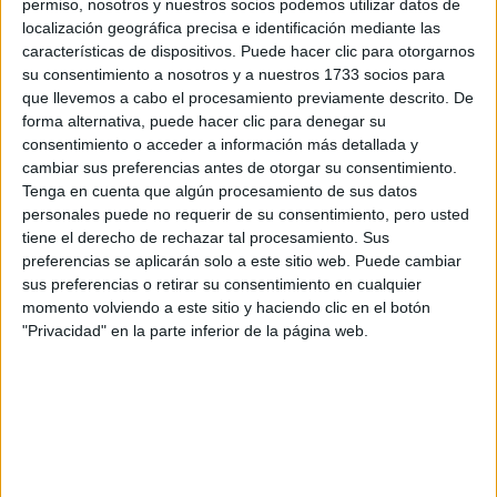
Tu nombre:
*
permiso, nosotros y nuestros socios podemos utilizar datos de
localización geográfica precisa e identificación mediante las
características de dispositivos. Puede hacer clic para otorgarnos
Tus apellidos:
*
su consentimiento a nosotros y a nuestros 1733 socios para
que llevemos a cabo el procesamiento previamente descrito. De
forma alternativa, puede hacer clic para denegar su
Tu email:
*
consentimiento o acceder a información más detallada y
cambiar sus preferencias antes de otorgar su consentimiento.
¿Qué quieres preguntar?
*
Tenga en cuenta que algún procesamiento de sus datos
personales puede no requerir de su consentimiento, pero usted
tiene el derecho de rechazar tal procesamiento. Sus
preferencias se aplicarán solo a este sitio web. Puede cambiar
sus preferencias o retirar su consentimiento en cualquier
momento volviendo a este sitio y haciendo clic en el botón
"Privacidad" en la parte inferior de la página web.
Escribe aquí las dudas o preguntas que te gustaría que te
respondieran: plazos de preinscripción, precios, plazas
disponibles…:
Acepto los
términos y condiciones
y la
política de
privacidad
:
*