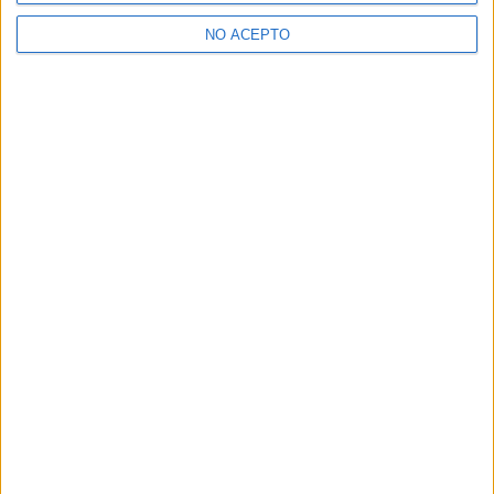
Real
NO ACEPTO
¿Decidiendo si estudiar esto?
Pídeles información ¡GRATIS!
Mapa
+
−