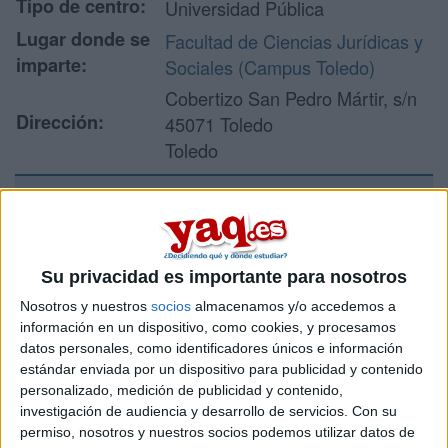
Tipo de centro:
Universidad Pública
Lugar donde se
Facultad de Ciencias Jurídicas y
imparte:
Sociales (Campus Toledo)
Cobertizo San Pedro Mártir, s/n
Dirección:
45071 Toledo
Toledo
Recibir más
información
Su privacidad es importante para nosotros
Nosotros y nuestros
socios
almacenamos y/o accedemos a
Rellena este formulario con tus datos y un texto con las
información en un dispositivo, como cookies, y procesamos
preguntas que quieres hacer. Al pulsar el botón de enviar,
datos personales, como identificadores únicos e información
los datos y la pregunta que has introducido se enviarán
estándar enviada por un dispositivo para publicidad y contenido
por correo electrónico al centro educativo para que te
personalizado, medición de publicidad y contenido,
respondan ellos directamente.
investigación de audiencia y desarrollo de servicios.
Con su
Tu nombre:
*
permiso, nosotros y nuestros socios podemos utilizar datos de