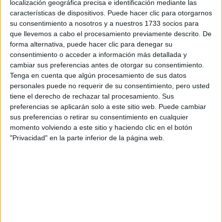
localización geográfica precisa e identificación mediante las
características de dispositivos. Puede hacer clic para otorgarnos
Tus apellidos:
*
su consentimiento a nosotros y a nuestros 1733 socios para
que llevemos a cabo el procesamiento previamente descrito. De
Tu email:
*
forma alternativa, puede hacer clic para denegar su
consentimiento o acceder a información más detallada y
cambiar sus preferencias antes de otorgar su consentimiento.
¿Qué quieres preguntar?
*
Tenga en cuenta que algún procesamiento de sus datos
personales puede no requerir de su consentimiento, pero usted
tiene el derecho de rechazar tal procesamiento. Sus
preferencias se aplicarán solo a este sitio web. Puede cambiar
sus preferencias o retirar su consentimiento en cualquier
momento volviendo a este sitio y haciendo clic en el botón
Escribe aquí las dudas o preguntas que te gustaría que te
"Privacidad" en la parte inferior de la página web.
respondieran: plazos de preinscripción, precios, plazas
disponibles…:
Acepto los
términos y condiciones
y la
política de
privacidad
:
*