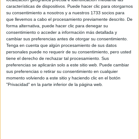
características de dispositivos. Puede hacer clic para otorgarnos
Tus apellidos:
*
su consentimiento a nosotros y a nuestros 1733 socios para
que llevemos a cabo el procesamiento previamente descrito. De
forma alternativa, puede hacer clic para denegar su
Tu email:
*
consentimiento o acceder a información más detallada y
cambiar sus preferencias antes de otorgar su consentimiento.
¿Qué quieres preguntar?
*
Tenga en cuenta que algún procesamiento de sus datos
personales puede no requerir de su consentimiento, pero usted
tiene el derecho de rechazar tal procesamiento. Sus
preferencias se aplicarán solo a este sitio web. Puede cambiar
sus preferencias o retirar su consentimiento en cualquier
momento volviendo a este sitio y haciendo clic en el botón
"Privacidad" en la parte inferior de la página web.
Escribe aquí las dudas o preguntas que te gustaría que te
respondieran: plazos de preinscripción, precios, plazas
disponibles…:
Acepto los
términos y condiciones
y la
política de
privacidad
:
*