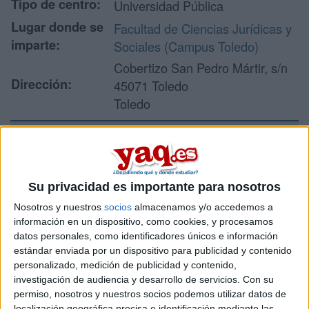
Tipo de centro:
Universidad Pública
Lugar donde se
Facultad de Ciencias Jurídicas y
imparte:
Sociales (Campus Toledo)
Cobertizo San Pedro Mártir, s/n
Dirección:
45071 Toledo
Toledo
Recibir más
información
Su privacidad es importante para nosotros
Nosotros y nuestros
socios
almacenamos y/o accedemos a
Rellena este formulario con tus datos y un texto con las
información en un dispositivo, como cookies, y procesamos
preguntas que quieres hacer. Al pulsar el botón de enviar,
datos personales, como identificadores únicos e información
los datos y la pregunta que has introducido se enviarán
estándar enviada por un dispositivo para publicidad y contenido
por correo electrónico al centro educativo para que te
personalizado, medición de publicidad y contenido,
respondan ellos directamente.
investigación de audiencia y desarrollo de servicios.
Con su
Tu nombre:
*
permiso, nosotros y nuestros socios podemos utilizar datos de
localización geográfica precisa e identificación mediante las