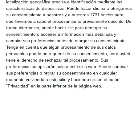
localización geográfica precisa e identificación mediante las
características de dispositivos. Puede hacer clic para otorgarnos
Tus apellidos:
*
su consentimiento a nosotros y a nuestros 1731 socios para
que llevemos a cabo el procesamiento previamente descrito. De
forma alternativa, puede hacer clic para denegar su
Tu email:
*
consentimiento o acceder a información más detallada y
cambiar sus preferencias antes de otorgar su consentimiento.
¿Qué quieres preguntar?
*
Tenga en cuenta que algún procesamiento de sus datos
personales puede no requerir de su consentimiento, pero usted
tiene el derecho de rechazar tal procesamiento. Sus
preferencias se aplicarán solo a este sitio web. Puede cambiar
sus preferencias o retirar su consentimiento en cualquier
momento volviendo a este sitio y haciendo clic en el botón
"Privacidad" en la parte inferior de la página web.
Escribe aquí las dudas o preguntas que te gustaría que te
respondieran: plazos de preinscripción, precios, plazas
disponibles…:
Acepto los
términos y condiciones
y la
política de
privacidad
:
*