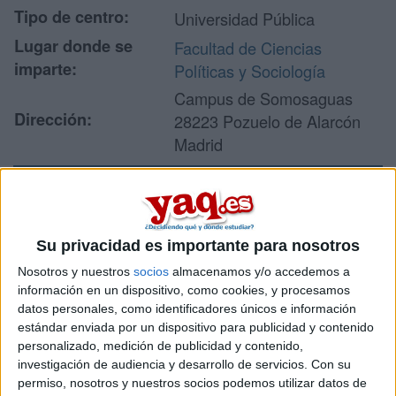
Tipo de centro:
Universidad Pública
Lugar donde se
Facultad de Ciencias
imparte:
Políticas y Sociología
Campus de Somosaguas
Dirección:
28223 Pozuelo de Alarcón
Madrid
Recibir más
información
Su privacidad es importante para nosotros
Nosotros y nuestros
socios
almacenamos y/o accedemos a
Rellena este formulario con tus datos y un texto con las
información en un dispositivo, como cookies, y procesamos
preguntas que quieres hacer. Al pulsar el botón de enviar,
datos personales, como identificadores únicos e información
los datos y la pregunta que has introducido se enviarán
estándar enviada por un dispositivo para publicidad y contenido
por correo electrónico al centro educativo para que te
personalizado, medición de publicidad y contenido,
respondan ellos directamente.
investigación de audiencia y desarrollo de servicios.
Con su
permiso, nosotros y nuestros socios podemos utilizar datos de
Tu nombre:
*