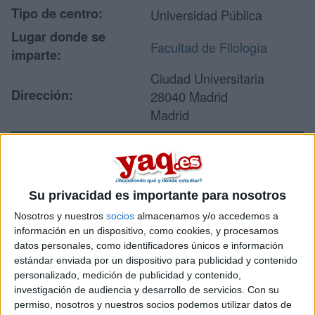
Tipo de centro:
Universidad Pública
Lugar donde se
Facultad de Filología
imparte:
Ciudad Universitaria
Dirección:
28040 Madrid
Madrid
Recibir más
información
Su privacidad es importante para nosotros
Nosotros y nuestros
socios
almacenamos y/o accedemos a
Rellena este formulario con tus datos y un texto con las
información en un dispositivo, como cookies, y procesamos
preguntas que quieres hacer. Al pulsar el botón de enviar,
datos personales, como identificadores únicos e información
los datos y la pregunta que has introducido se enviarán
estándar enviada por un dispositivo para publicidad y contenido
por correo electrónico al centro educativo para que te
personalizado, medición de publicidad y contenido,
respondan ellos directamente.
investigación de audiencia y desarrollo de servicios.
Con su
permiso, nosotros y nuestros socios podemos utilizar datos de
Tu nombre:
*