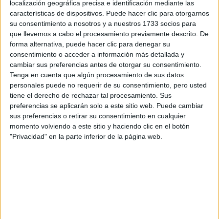
localización geográfica precisa e identificación mediante las
características de dispositivos. Puede hacer clic para otorgarnos
Tus apellidos:
*
su consentimiento a nosotros y a nuestros 1733 socios para
que llevemos a cabo el procesamiento previamente descrito. De
forma alternativa, puede hacer clic para denegar su
Tu email:
*
consentimiento o acceder a información más detallada y
cambiar sus preferencias antes de otorgar su consentimiento.
¿Qué quieres preguntar?
*
Tenga en cuenta que algún procesamiento de sus datos
personales puede no requerir de su consentimiento, pero usted
tiene el derecho de rechazar tal procesamiento. Sus
preferencias se aplicarán solo a este sitio web. Puede cambiar
sus preferencias o retirar su consentimiento en cualquier
momento volviendo a este sitio y haciendo clic en el botón
"Privacidad" en la parte inferior de la página web.
Escribe aquí las dudas o preguntas que te gustaría que te
respondieran: plazos de preinscripción, precios, plazas
disponibles…:
Acepto los
términos y condiciones
y la
política de
privacidad
:
*