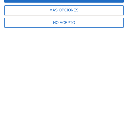
Dónde estudiar Ingeniería Informática: Pincha aquí para ver
todas las opciones
MÁS OPCIONES
¿Necesitas alojamiento universitario en Madrid?
NO ACEPTO
>> Residencias de estudiantes y colegios mayores en Madrid
¿Decidiendo si estudiar esto?
Pídeles información ¡GRATIS!
Mapa
+
−