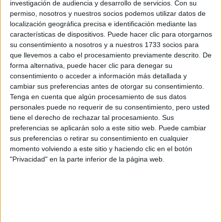
preguntas que quieres hacer. Al pulsar el botón de enviar,
investigación de audiencia y desarrollo de servicios.
Con su
los datos y la pregunta que has introducido se enviarán
permiso, nosotros y nuestros socios podemos utilizar datos de
por correo electrónico al centro educativo para que te
localización geográfica precisa e identificación mediante las
respondan ellos directamente.
características de dispositivos. Puede hacer clic para otorgarnos
Tu nombre:
*
su consentimiento a nosotros y a nuestros 1733 socios para
que llevemos a cabo el procesamiento previamente descrito. De
forma alternativa, puede hacer clic para denegar su
Tus apellidos:
*
consentimiento o acceder a información más detallada y
cambiar sus preferencias antes de otorgar su consentimiento.
Tenga en cuenta que algún procesamiento de sus datos
Tu email:
*
personales puede no requerir de su consentimiento, pero usted
tiene el derecho de rechazar tal procesamiento. Sus
¿Qué quieres preguntar?
*
preferencias se aplicarán solo a este sitio web. Puede cambiar
sus preferencias o retirar su consentimiento en cualquier
momento volviendo a este sitio y haciendo clic en el botón
"Privacidad" en la parte inferior de la página web.
Escribe aquí las dudas o preguntas que te gustaría que te
respondieran: plazos de preinscripción, precios, plazas
disponibles…: