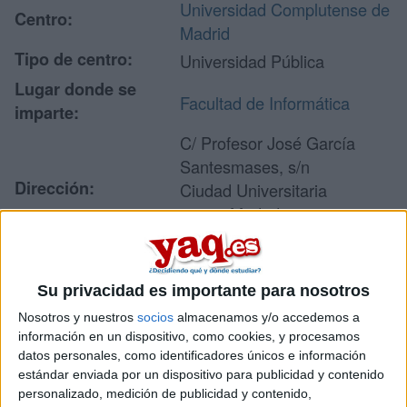
Universidad Complutense de
Centro:
Madrid
Tipo de centro:
Universidad Pública
Lugar donde se
Facultad de Informática
imparte:
C/ Profesor José García
Santesmases, s/n
Dirección:
Ciudad Universitaria
28040 Madrid
Madrid
Su privacidad es importante para nosotros
Recibir más
Nosotros y nuestros
socios
almacenamos y/o accedemos a
información en un dispositivo, como cookies, y procesamos
información
datos personales, como identificadores únicos e información
estándar enviada por un dispositivo para publicidad y contenido
Rellena este formulario con tus datos y un texto con las
personalizado, medición de publicidad y contenido,