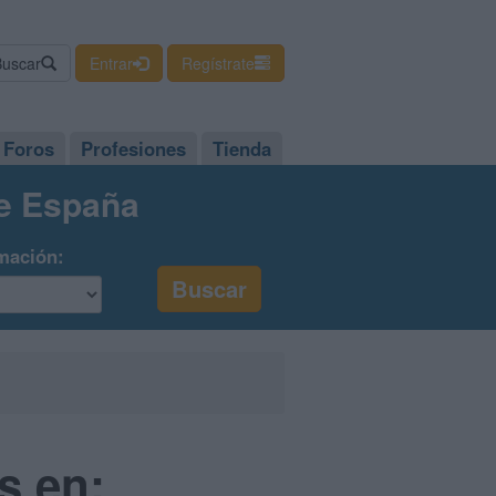
Buscar
Entrar
Regístrate
Foros
Profesiones
Tienda
de España
mación:
s en: