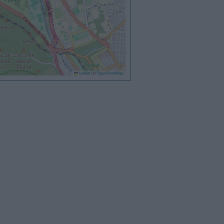
Leaflet
|
©
OpenStreetMap