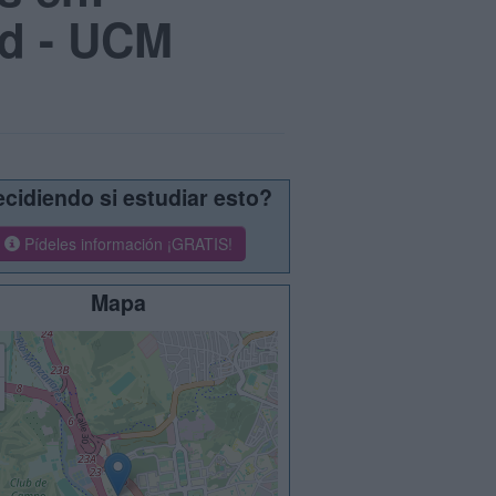
id - UCM
cidiendo si estudiar esto?
Pídeles información ¡GRATIS!
Mapa