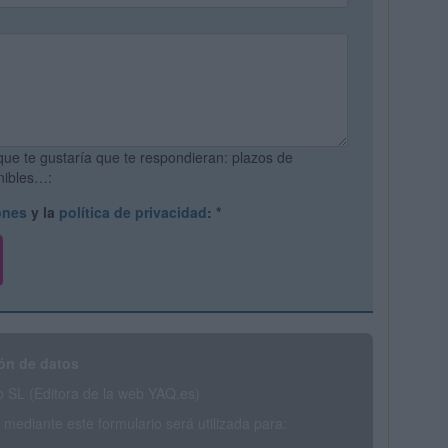
que te gustaría que te respondieran: plazos de
onibles…:
ones
y la
política de privacidad
:
*
ón de datos
SL (Editora de la web YAQ.es)
mediante este formulario será utilizada para: