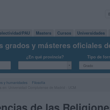
electividad/PAU
Masters
Cursos
Universidades
s grados y másteres oficiales 
¿En qué provincia?
Tipo de for
es y humanidades
Filosofía
es en: Universidad Complutense de Madrid - UCM
ncias de las Religione