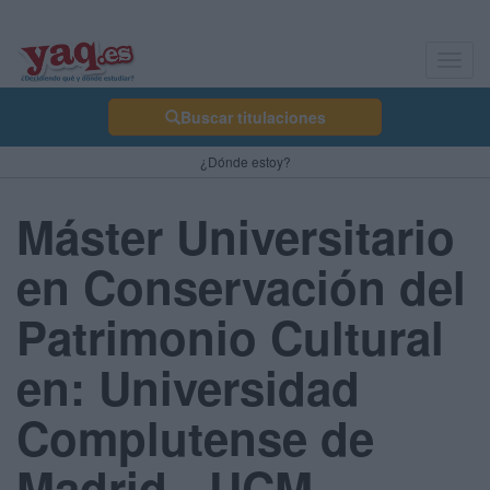
Toggl
navig
Buscar titulaciones
¿Dónde estoy?
Máster Universitario
en Conservación del
Patrimonio Cultural
en: Universidad
Complutense de
Madrid - UCM