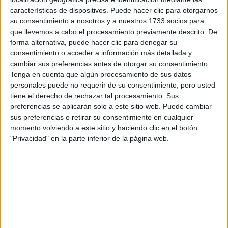
Tus apellidos:
*
características de dispositivos. Puede hacer clic para otorgarnos
su consentimiento a nosotros y a nuestros 1733 socios para
que llevemos a cabo el procesamiento previamente descrito. De
Tu email:
*
forma alternativa, puede hacer clic para denegar su
consentimiento o acceder a información más detallada y
¿Qué quieres preguntar?
*
cambiar sus preferencias antes de otorgar su consentimiento.
Tenga en cuenta que algún procesamiento de sus datos
personales puede no requerir de su consentimiento, pero usted
tiene el derecho de rechazar tal procesamiento. Sus
preferencias se aplicarán solo a este sitio web. Puede cambiar
sus preferencias o retirar su consentimiento en cualquier
momento volviendo a este sitio y haciendo clic en el botón
Escribe aquí las dudas o preguntas que te gustaría que te
"Privacidad" en la parte inferior de la página web.
respondieran: plazos de preinscripción, precios, plazas
disponibles…:
Acepto los
términos y condiciones
y la
política de
privacidad
:
*