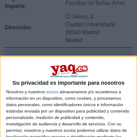
Facultad de Bellas Artes
imparte:
C/ Greco, 2
Ciudad Universitaria
Dirección:
28040 Madrid
Madrid
Recibir más
información
Su privacidad es importante para nosotros
Rellena este formulario con tus datos y un texto con las
Nosotros y nuestros
socios
almacenamos y/o accedemos a
preguntas que quieres hacer. Al pulsar el botón de enviar,
información en un dispositivo, como cookies, y procesamos
los datos y la pregunta que has introducido se enviarán
datos personales, como identificadores únicos e información
por correo electrónico al centro educativo para que te
estándar enviada por un dispositivo para publicidad y contenido
respondan ellos directamente.
personalizado, medición de publicidad y contenido,
Tu nombre:
*
investigación de audiencia y desarrollo de servicios.
Con su
permiso, nosotros y nuestros socios podemos utilizar datos de
localización geográfica precisa e identificación mediante las