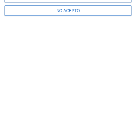
>> Residencias de estudiantes y colegios mayores en Madrid
NO ACEPTO
¿Decidiendo si estudiar esto?
Pídeles información ¡GRATIS!
Mapa
+
−