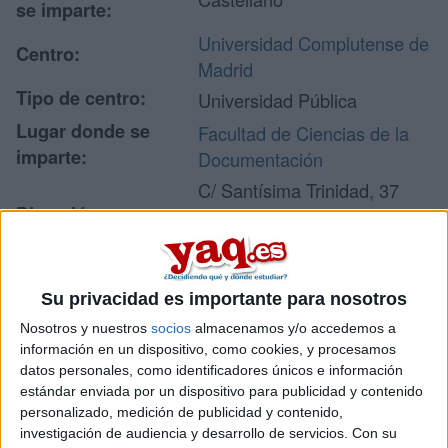
se imparte:
Universidad Complutense de
Centro:
Madrid
Tipo de centro:
Universidad Pública
Lugar donde se
Facultad de Ciencias de la
imparte:
Documentación
C/ Santísima Trinidad, 37
Dirección:
28010 Madrid
Madrid
Su privacidad es importante para nosotros
Recibir más
Nosotros y nuestros
socios
almacenamos y/o accedemos a
información en un dispositivo, como cookies, y procesamos
información
datos personales, como identificadores únicos e información
estándar enviada por un dispositivo para publicidad y contenido
Rellena este formulario con tus datos y un texto con las
personalizado, medición de publicidad y contenido,
preguntas que quieres hacer. Al pulsar el botón de enviar,
investigación de audiencia y desarrollo de servicios.
Con su