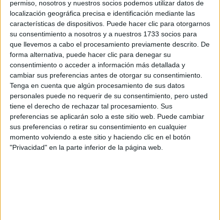
los datos y la pregunta que has introducido se enviarán
permiso, nosotros y nuestros socios podemos utilizar datos de
por correo electrónico al centro educativo para que te
localización geográfica precisa e identificación mediante las
respondan ellos directamente.
características de dispositivos. Puede hacer clic para otorgarnos
Tu nombre:
*
su consentimiento a nosotros y a nuestros 1733 socios para
que llevemos a cabo el procesamiento previamente descrito. De
forma alternativa, puede hacer clic para denegar su
Tus apellidos:
*
consentimiento o acceder a información más detallada y
cambiar sus preferencias antes de otorgar su consentimiento.
Tenga en cuenta que algún procesamiento de sus datos
Tu email:
*
personales puede no requerir de su consentimiento, pero usted
tiene el derecho de rechazar tal procesamiento. Sus
¿Qué quieres preguntar?
*
preferencias se aplicarán solo a este sitio web. Puede cambiar
sus preferencias o retirar su consentimiento en cualquier
momento volviendo a este sitio y haciendo clic en el botón
"Privacidad" en la parte inferior de la página web.
Escribe aquí las dudas o preguntas que te gustaría que te
respondieran: plazos de preinscripción, precios, plazas
disponibles…:
Acepto los
términos y condiciones
y la
política de